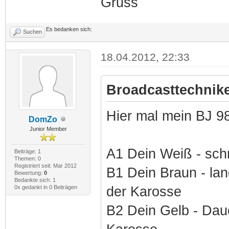
Gruss
Es bedanken sich:
Suchen
18.04.2012, 22:33
Broadcasttechnike
Hier mal mein BJ 
DomZo
Junior Member
A1 Dein Weiß - schn
Beiträge: 1
Themen: 0
Registriert seit: Mar 2012
B1 Dein Braun - la
Bewertung:
0
Bedankte sich: 1
0x gedankt in 0 Beiträgen
der Karosse
B2 Dein Gelb - Daue