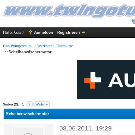
Hallo, Gast!
Anmelden
Registrieren
Das Twingoforum...
›
Werkstatt
›
Elektrik
Scheibenwischermotor
 im Durchschnitt
Seiten (2):
1
2
Weiter »
Scheibenwischermotor
08.06.2011, 19:29