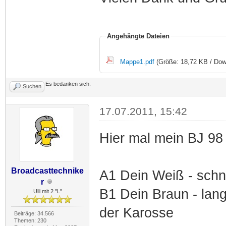
Angehängte Dateien
Mappe1.pdf
(Größe: 18,72 KB / Dow
Es bedanken sich:
Suchen
17.07.2011, 15:42
Hier mal mein BJ 9
Broadcasttechnike
A1 Dein Weiß - schne
r
B1 Dein Braun - lan
Ulli mit 2 "L"
der Karosse
Beiträge: 34.566
Themen: 230