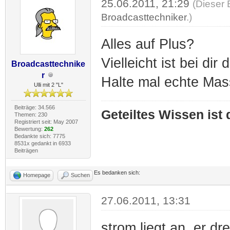
25.06.2011, 21:29
(Dieser 
Broadcasttechniker
.)
Alles auf Plus?
Vielleicht ist bei di
Broadcasttechnike
r
Halte mal echte Ma
Ulli mit 2 "L"
Beiträge: 34.566
Geteiltes Wissen ist
Themen: 230
Registriert seit: May 2007
Bewertung:
262
Bedankte sich: 7775
8531x gedankt in 6933
Beiträgen
Es bedanken sich:
Homepage
Suchen
27.06.2011, 13:31
strom liegt an. er dr