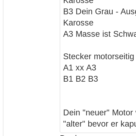
Karosse
B3 Dein Grau - Aus
Karosse
A3 Masse ist Schw
Stecker motorseitig
A1 xx A3
B1 B2 B3
Dein "neuer" Motor 
"alter" bevor er kap