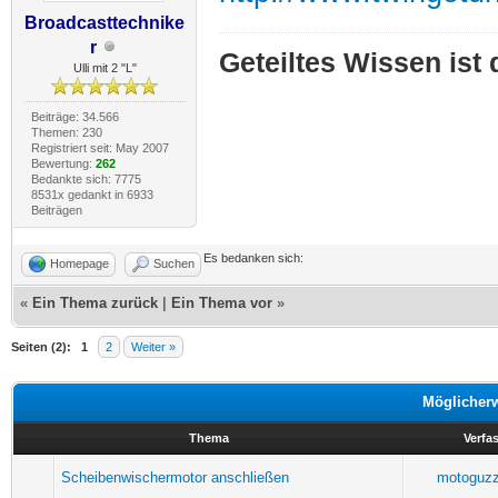
Broadcasttechnike
r
Geteiltes Wissen ist
Ulli mit 2 "L"
Beiträge: 34.566
Themen: 230
Registriert seit: May 2007
Bewertung:
262
Bedankte sich: 7775
8531x gedankt in 6933
Beiträgen
Es bedanken sich:
Homepage
Suchen
«
Ein Thema zurück
|
Ein Thema vor
»
Seiten (2):
1
2
Weiter »
Möglicher
Thema
Verfa
Scheibenwischermotor anschließen
motoguzz