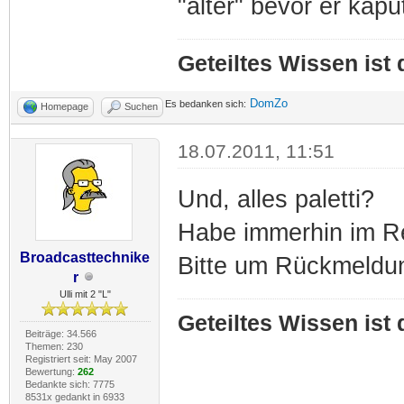
"alter" bevor er kapu
Geteiltes Wissen ist
DomZo
Es bedanken sich:
Homepage
Suchen
18.07.2011, 11:51
Und, alles paletti?
Habe immerhin im Re
Broadcasttechnike
Bitte um Rückmeldu
r
Ulli mit 2 "L"
Geteiltes Wissen ist
Beiträge: 34.566
Themen: 230
Registriert seit: May 2007
Bewertung:
262
Bedankte sich: 7775
8531x gedankt in 6933