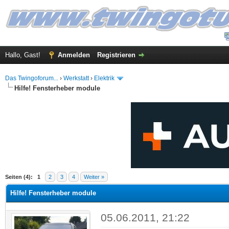
Hallo, Gast!
Anmelden
Registrieren
Das Twingoforum...
›
Werkstatt
›
Elektrik
Hilfe! Fensterheber module
 im Durchschnitt
Seiten (4):
1
2
3
4
Weiter »
Hilfe! Fensterheber module
05.06.2011, 21:22