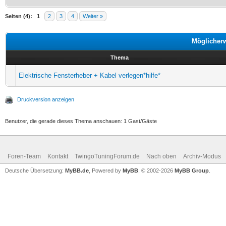
Seiten (4):
1
2
3
4
Weiter »
Möglicher
Thema
Elektrische Fensterheber + Kabel verlegen*hilfe*
Druckversion anzeigen
Benutzer, die gerade dieses Thema anschauen: 1 Gast/Gäste
Foren-Team
Kontakt
TwingoTuningForum.de
Nach oben
Archiv-Modus
Deutsche Übersetzung:
MyBB.de
, Powered by
MyBB
, © 2002-2026
MyBB Group
.