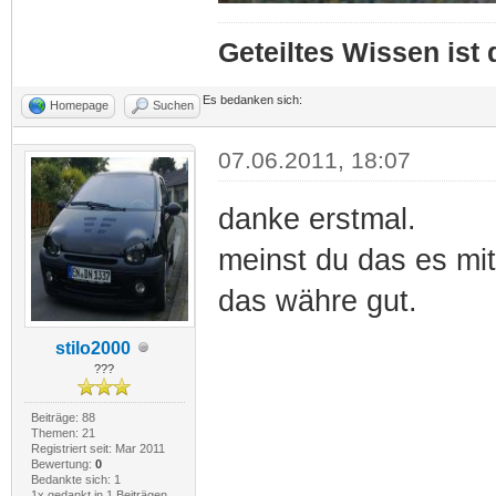
Geteiltes Wissen ist
Es bedanken sich:
Homepage
Suchen
07.06.2011, 18:07
danke erstmal.
meinst du das es mi
das währe gut.
stilo2000
???
Beiträge: 88
Themen: 21
Registriert seit: Mar 2011
Bewertung:
0
Bedankte sich: 1
1x gedankt in 1 Beiträgen