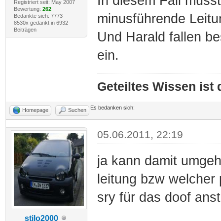
In diesem Fall musst
Registriert seit: May 2007
Bewertung:
262
minusführende Leitu
Bedankte sich: 7773
8530x gedankt in 6932
Beiträgen
Und Harald fallen b
ein.
Geteiltes Wissen ist
Es bedanken sich:
Homepage
Suchen
05.06.2011, 22:19
ja kann damit umgeh
leitung bzw welcher p
sry für das doof anst
stilo2000