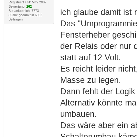
Registriert seit: May 2007
Bewertung:
262
ich glaube damit ist 
Bedankte sich: 7773
8530x gedankt in 6932
Beiträgen
Das "Umprogrammier
Fensterheber geschi
der Relais oder nur 
statt auf 12 Volt.
Es reicht leider nich
Masse zu legen.
Dann fehlt der Logik
Alternativ könnte ma
umbauen.
Das wäre aber ein a
Schalterumbau käme 