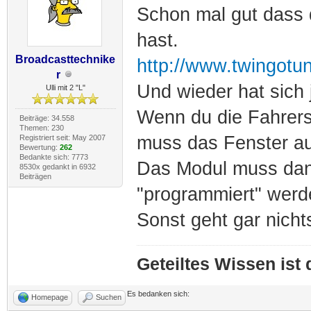
Schon mal gut dass
hast.
Broadcasttechnike
http://www.twingotu
r
Und wieder hat sich
Ulli mit 2 "L"
Wenn du die Fahrers
Beiträge: 34.558
Themen: 230
muss das Fenster a
Registriert seit: May 2007
Bewertung:
262
Bedankte sich: 7773
Das Modul muss dann
8530x gedankt in 6932
Beiträgen
"programmiert" werd
Sonst geht gar nicht
Geteiltes Wissen ist
Es bedanken sich:
Homepage
Suchen