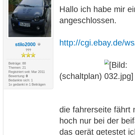
Hallo ich habe mir e
angeschlossen.
http://cgi.ebay.de/
stilo2000
???
Beiträge: 88
Themen: 21
Registriert seit: Mar 2011
(schaltplan)
Bewertung:
0
Bedankte sich: 1
1x gedankt in 1 Beiträgen
die fahrerseite fäh
hoch nur bei der beif
das gerät getestet i