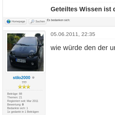
Geteiltes Wissen ist
Es bedanken sich:
Homepage
Suchen
05.06.2011, 22:35
wie würde den der u
stilo2000
???
Beiträge: 88
Themen: 21
Registriert seit: Mar 2011
Bewertung:
0
Bedankte sich: 1
1x gedankt in 1 Beiträgen