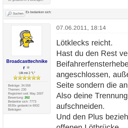
Es bedanken sich:
Suchen
07.06.2011, 18:14
Lötklecks reicht.
Hast du den Rest v
Broadcasttechnike
Beifahrerfensterhebe
r
angeschlossen, auße
Ulli mit 2 "L"
Seite sondern die a
Beiträge: 34.558
Themen: 230
Also deine Trennung
Registriert seit: May 2007
Bewertung:
262
Bedankte sich: 7773
aufschneiden.
8530x gedankt in 6932
Beiträgen
Und den Plus bezieht
offenen Lötbrücke.