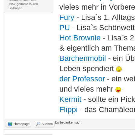
795x gedankt in 480
vieles mehr in Vorber
Beiträgen
Fury
- Lisa`s 1. Allta
PU
- Lisa`s Schönwet
Hot Brownie
- Lisa`s 2
& eigentlich am Thema
Bärchenmobil
- ein Ü
Leben spendiert
der Professor
- ein w
und vieles mehr
Kermit
- sollte ein Pi
Flippi
- das Chamäle
Es bedanken sich:
Homepage
Suchen