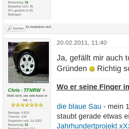
Bewertung:
16
Bedankte sich: 35
87x gedankt in 65
Beiträgen
Es bedanken sich:
Suchen
20.02.2011, 11:40
Ja, gefällt mir auch
Gründen
Richtig s
Wo er seine Finger im
Chris - TFNRW
Weiß nicht, wie viele Autos er
hat :-)
die blaue Sau
- mein 
Beiträge: 8.819
staubt gerade etwas e
Themen: 234
Registriert seit: Jul 2002
Jahrhundertprojekt xX
Bewertung:
52
Bedankte sich: 512