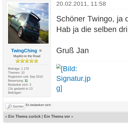
20.02.2011, 11:58
Schöner Twingo, ja di
Hab ja die selben dr
Gruß Jan
TwingChing
Mupfel on the Road
Beiträge: 1.170
Themen: 10
Registriert seit: Sep 2010
Bewertung:
11
Bedankte sich: 3
13x gedankt in 13
Beiträgen
Es bedanken sich:
Suchen
«
Ein Thema zurück
|
Ein Thema vor
»