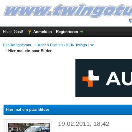
Hallo, Gast!
Anmelden
Registrieren
Das Twingoforum...
›
Bilder & Dateien
›
MEIN Twingo I
Hier mal ein paar Bilder
 im Durchschnitt
Hier mal ein paar Bilder
19.02.2011, 18:42