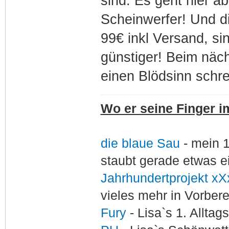
sind. Es geht hier a
Scheinwerfer! Und di
99€ inkl Versand, sin
günstiger! Beim näch
einen Blödsinn schrei
Wo er seine Finger im
die blaue Sau
- mein 
staubt gerade etwas e
Jahrhundertprojekt xX
vieles mehr in Vorber
Fury
- Lisa`s 1. Allta