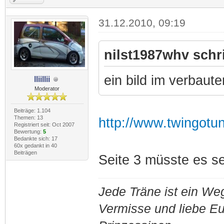
31.12.2010, 09:19
nilst1987whv schr
ein bild im verbau
lliillii
Moderator
Beiträge: 1.104
Themen: 13
http://www.twingotun
Registriert seit: Oct 2007
Bewertung:
5
Bedankte sich: 17
60x gedankt in 40
Beiträgen
Seite 3 müsste es se
Jede Träne ist ein Weg
Vermisse und liebe E