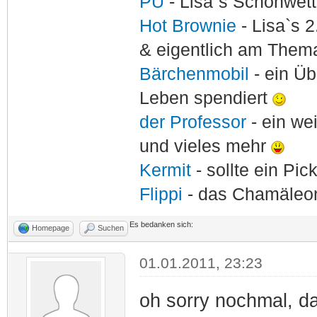
PU
- Lisa`s Schönwet
Hot Brownie
- Lisa`s 2
& eigentlich am Thema
Bärchenmobil
- ein Ü
Leben spendiert
der Professor
- ein w
und vieles mehr
Kermit
- sollte ein Pi
Flippi
- das Chamäle
Es bedanken sich:
Homepage
Suchen
01.01.2011, 23:23
oh sorry nochmal, d