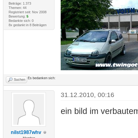
Beiträge: 1.373
Themen: 44
Registriert seit: Nov 2008
Bewertung:
5
Bedankte sich: 0
8x gedankt in 8 Beiträgen
Es bedanken sich:
Suchen
31.12.2010, 00:16
ein bild im verbaut
nilst1987whv