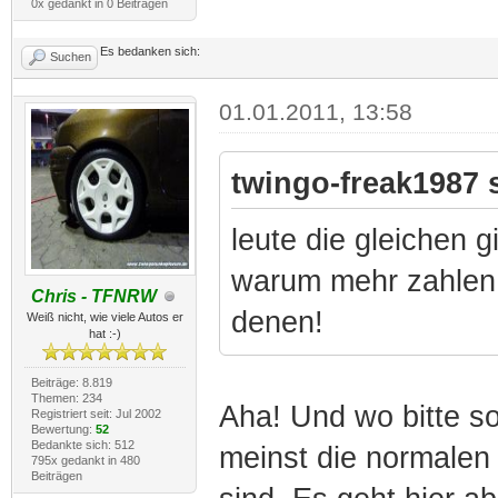
0x gedankt in 0 Beiträgen
Es bedanken sich:
Suchen
01.01.2011, 13:58
twingo-freak1987 
leute die gleichen g
warum mehr zahlen 
Chris - TFNRW
denen!
Weiß nicht, wie viele Autos er
hat :-)
Beiträge: 8.819
Themen: 234
Aha! Und wo bitte so
Registriert seit: Jul 2002
Bewertung:
52
Bedankte sich: 512
meinst die normalen 
795x gedankt in 480
Beiträgen