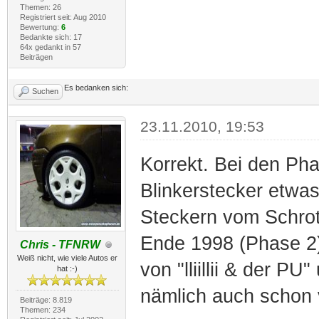
Themen: 26
Registriert seit: Aug 2010
Bewertung:
6
Bedankte sich: 17
64x gedankt in 57
Beiträgen
Es bedanken sich:
Suchen
23.11.2010, 19:53
Korrekt. Bei den Ph
Blinkerstecker etwa
Steckern vom Schrot
Ende 1998 (Phase 2) 
Chris - TFNRW
Weiß nicht, wie viele Autos er
von "lliillii & der PU
hat :-)
nämlich auch schon
Beiträge: 8.819
Themen: 234