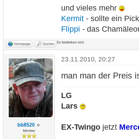
und vieles mehr
Kermit
- sollte ein Pi
Flippi
- das Chamäle
Es bedanken sich:
Homepage
Suchen
23.11.2010, 20:27
man man der Preis i
LG
Lars
bb8520
EX-Twingo
jetzt
Merc
Member