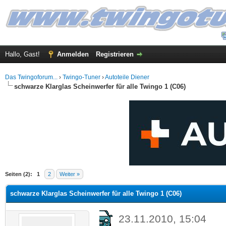
Hallo, Gast!
Anmelden
Registrieren
Das Twingoforum...
›
Twingo-Tuner
›
Autoteile Diener
schwarze Klarglas Scheinwerfer für alle Twingo 1 (C06)
Seiten (2):
1
2
Weiter »
schwarze Klarglas Scheinwerfer für alle Twingo 1 (C06)
23.11.2010, 15:04