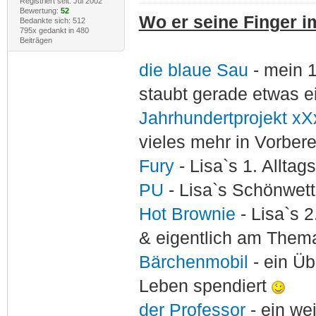
Registriert seit: Jul 2002
Bewertung:
52
Wo er seine Finger im
Bedankte sich: 512
795x gedankt in 480
Beiträgen
die blaue Sau
- mein 
staubt gerade etwas e
Jahrhundertprojekt xX
vieles mehr in Vorber
Fury
- Lisa`s 1. Allta
PU
- Lisa`s Schönwet
Hot Brownie
- Lisa`s 2
& eigentlich am Thema
Bärchenmobil
- ein Ü
Leben spendiert
der Professor
- ein w