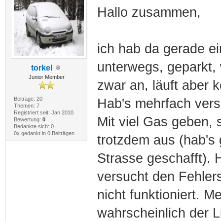
Hallo zusammen,
ich hab da gerade ei
unterwegs, geparkt, 
torkel
Junior Member
zwar an, läuft aber k
Beiträge: 20
Hab's mehrfach vers
Themen: 7
Registriert seit: Jan 2010
Mit viel Gas geben, 
Bewertung:
0
Bedankte sich: 0
0x gedankt in 0 Beiträgen
trotzdem aus (hab's
Strasse geschafft).
versucht den Fehler
nicht funktioniert. 
wahrscheinlich der 