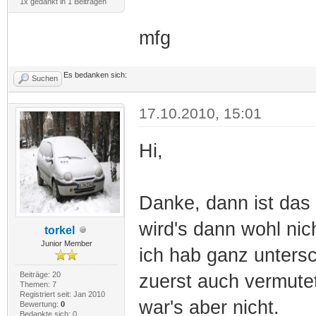
1x gedankt in 1 Beiträgen
mfg
Es bedanken sich:
Suchen
17.10.2010, 15:01
Hi,
Danke, dann ist das
wird's dann wohl nic
torkel
Junior Member
ich hab ganz unters
Beiträge: 20
zuerst auch vermutet
Themen: 7
Registriert seit: Jan 2010
war's aber nicht.
Bewertung:
0
Bedankte sich: 0