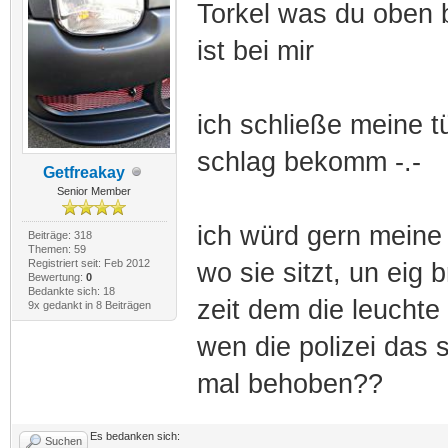
Torkel was du oben 
ist bei mir
ich schließe meine t
schlag bekomm -.-
Getfreakay
Senior Member
ich würd gern meine
Beiträge: 318
Themen: 59
Registriert seit: Feb 2012
wo sie sitzt, un eig 
Bewertung:
0
Bedankte sich: 18
zeit dem die leuchte
9x gedankt in 8 Beiträgen
wen die polizei das s
mal behoben??
Es bedanken sich:
Suchen