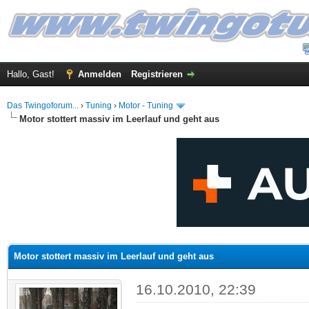
Hallo, Gast!
Anmelden
Registrieren
Das Twingoforum...
›
Tuning
›
Motor - Tuning
Motor stottert massiv im Leerlauf und geht aus
 im Durchschnitt
Motor stottert massiv im Leerlauf und geht aus
16.10.2010, 22:39