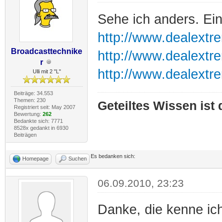
Sehe ich anders. Ei
http://www.dealextr
Broadcasttechnike
http://www.dealextr
r
http://www.dealextr
Ulli mit 2 "L"
Beiträge: 34.553
Themen: 230
Geteiltes Wissen ist
Registriert seit: May 2007
Bewertung:
262
Bedankte sich: 7771
8528x gedankt in 6930
Beiträgen
Es bedanken sich:
Homepage
Suchen
06.09.2010, 23:23
Danke, die kenne ic