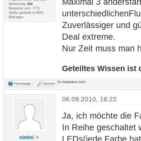
Maximal 3 andersfar
Bewertung:
262
Bedankte sich: 7771
unterschiedlichenF
8528x gedankt in 6930
Beiträgen
Zuverlässiger und gü
Deal extreme.
Nur Zeit muss man 
Geteiltes Wissen ist
Es bedanken sich:
Homepage
Suchen
06.09.2010, 16:22
Ja, ich möchte die 
In Reihe geschaltet w
LEDs(jede Farbe hat
nimini