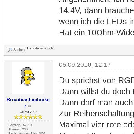
14,4V, dann brauche
wenn ich die LEDs in
Hat ein 10Ohm-Wider
Es bedanken sich:
Suchen
06.09.2010, 12:17
Du sprichst von RG
Dann willst du doch
Broadcasttechnike
Dann darf man auch n
r
Zur Reihenschaltung
Ulli mit 2 "L"
Maximal vier rote od
Beiträge: 34.553
Themen: 230
Registriert seit: May 2007