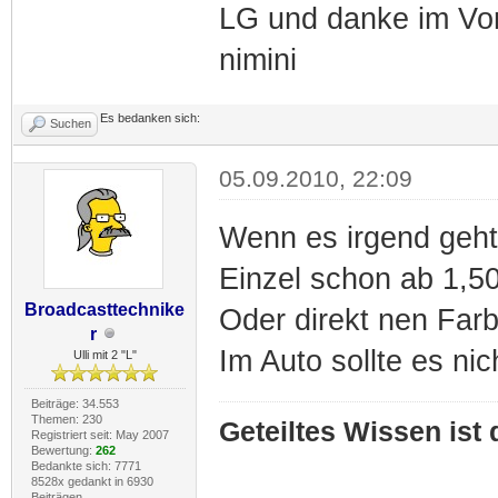
LG und danke im Vo
nimini
Es bedanken sich:
Suchen
05.09.2010, 22:09
Wenn es irgend geht
Einzel schon ab 1,5
Broadcasttechnike
Oder direkt nen Farbc
r
Im Auto sollte es nic
Ulli mit 2 "L"
Beiträge: 34.553
Themen: 230
Geteiltes Wissen ist
Registriert seit: May 2007
Bewertung:
262
Bedankte sich: 7771
8528x gedankt in 6930
Beiträgen