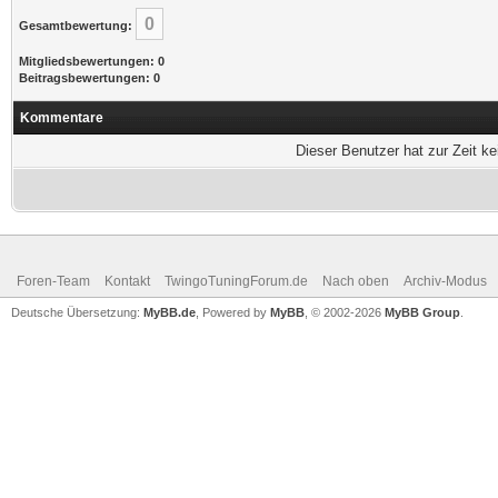
0
Gesamtbewertung:
Mitgliedsbewertungen: 0
Beitragsbewertungen: 0
Kommentare
Dieser Benutzer hat zur Zeit k
Foren-Team
Kontakt
TwingoTuningForum.de
Nach oben
Archiv-Modus
Deutsche Übersetzung:
MyBB.de
, Powered by
MyBB
, © 2002-2026
MyBB Group
.