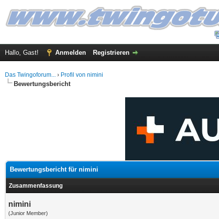
Hallo, Gast!
Anmelden
Registrieren
Das Twingoforum...
›
Profil von nimini
Bewertungsbericht
Bewertungsbericht für nimini
Zusammenfassung
nimini
(Junior Member)