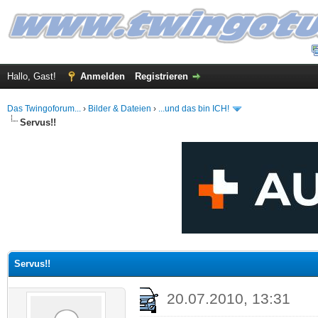
Hallo, Gast!
Anmelden
Registrieren
Das Twingoforum...
›
Bilder & Dateien
›
...und das bin ICH!
Servus!!
 im Durchschnitt
Servus!!
20.07.2010, 13:31