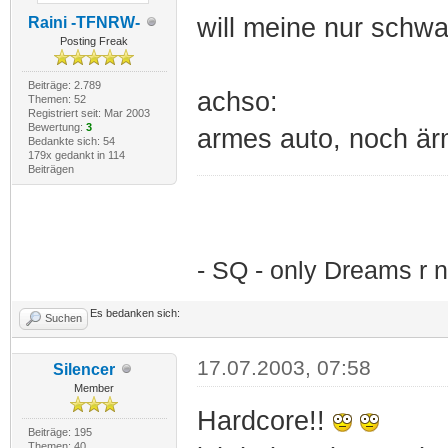
will meine nur schw
Raini -TFNRW-
Posting Freak
Beiträge: 2.789
achso:
Themen: 52
Registriert seit: Mar 2003
Bewertung:
3
armes auto, noch är
Bedankte sich: 54
179x gedankt in 114
Beiträgen
- SQ - only Dreams r n
Es bedanken sich:
Suchen
17.07.2003, 07:58
Silencer
Member
Hardcore!!
Beiträge: 195
Themen: 40