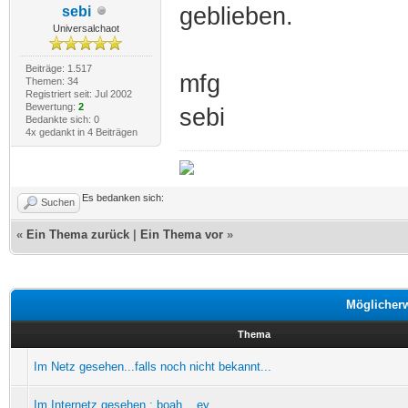
geblieben.
sebi
Universalchaot
Beiträge: 1.517
mfg
Themen: 34
Registriert seit: Jul 2002
Bewertung:
2
sebi
Bedankte sich: 0
4x gedankt in 4 Beiträgen
Es bedanken sich:
Suchen
«
Ein Thema zurück
|
Ein Thema vor
»
Möglicher
Thema
Im Netz gesehen...falls noch nicht bekannt...
Im Internetz gesehen : boah... ey