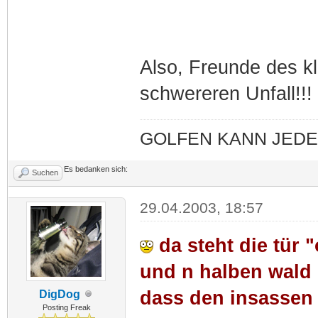
Also, Freunde des kl
schwereren Unfall!!!
GOLFEN KANN JEDER
Es bedanken sich:
Suchen
29.04.2003, 18:57
da steht die tür "
und n halben wald 
dass den insassen n
DigDog
Posting Freak