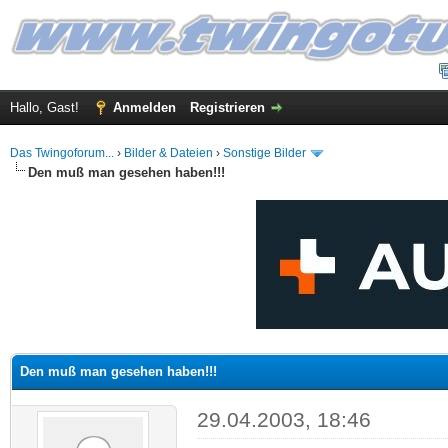
Hallo, Gast!
Anmelden
Registrieren
Das Twingoforum...
›
Bilder & Dateien
›
Sonstige Bilder
Den muß man gesehen haben!!!
 im Durchschnitt
Den muß man gesehen haben!!!
29.04.2003, 18:46