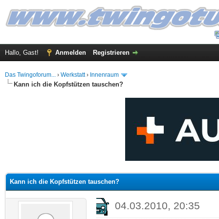
Hallo, Gast!
Anmelden
Registrieren
Das Twingoforum...
›
Werkstatt
›
Innenraum
Kann ich die Kopfstützen tauschen?
 im Durchschnitt
Kann ich die Kopfstützen tauschen?
04.03.2010, 20:35