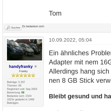
Tom
Es bedanken sich:
Suchen
10.09.2022, 05:04
Ein ähnliches Probl
Adapter mit nem 16G
handyfranky
Allerdings hang sich
Franky
nen 8 GB Stick verwe
Beiträge: 5.297
Themen: 69
Registriert seit: Sep 2003
Bewertung:
58
Bleibt gesund und hal
Bedankte sich: 2324
1823x gedankt in 1468
Beiträgen