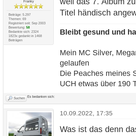
weil das 7. Album z
Franky
Titel händisch angew
Beiträge: 5.297
Themen: 69
Registriert seit: Sep 2003
Bewertung:
58
Bleibt gesund und hal
Bedankte sich: 2324
1823x gedankt in 1468
Beiträgen
Mein MC Silver, Meg
gelaufen
Die Peaches meines S
UCH etwas über 190 T
Es bedanken sich:
Suchen
10.09.2022, 17:35
Was ist das denn das 