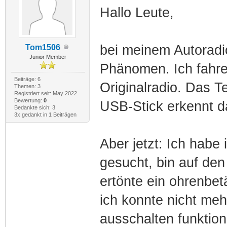
Hallo Leute,
bei meinem Autoradio
Tom1506
Junior Member
Phänomen. Ich fahre
Beiträge: 6
Originalradio. Das T
Themen: 3
Registriert seit: May 2022
Bewertung:
0
USB-Stick erkennt da
Bedankte sich: 3
3x gedankt in 1 Beiträgen
Aber jetzt: Ich hab
gesucht, bin auf den 
ertönte ein ohrenbe
ich konnte nicht mehr
ausschalten funktion