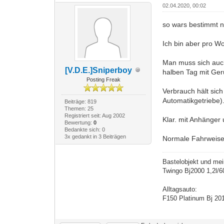
02.04.2020, 00:02
so wars bestimmt n
Ich bin aber pro W
Man muss sich auc
[V.D.E.]Sniperboy
halben Tag mit Gerü
Posting Freak
Verbrauch hält sic
Automatikgetriebe)
Beiträge: 819
Themen: 25
Registriert seit: Aug 2002
Klar. mit Anhänger 
Bewertung:
0
Bedankte sich: 0
3x gedankt in 3 Beiträgen
Normale Fahrweise
Bastelobjekt und mei
Twingo Bj2000 1,2l/
Alltagsauto:
F150 Platinum Bj 20