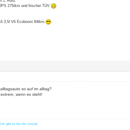
n 1. Auto:
60PS 275tkm und frischer TÜV
16 3,5l V6 Ecoboost 84tkm
lltagsauto so auf im alltag?
r extrem, wenn es steht!
vtl. gibt es hier die Lösung!