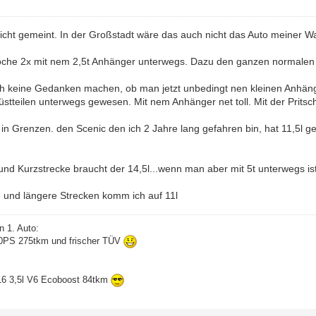
icht gemeint. In der Großstadt wäre das auch nicht das Auto meiner Wa
oche 2x mit nem 2,5t Anhänger unterwegs. Dazu den ganzen normalen Tr
h keine Gedanken machen, ob man jetzt unbedingt nen kleinen Anhän
stteilen unterwegs gewesen. Mit nem Anhänger net toll. Mit der Pritsc
h in Grenzen. den Scenic den ich 2 Jahre lang gefahren bin, hat 11,5l
.
und Kurzstrecke braucht der 14,5l...wenn man aber mit 5t unterwegs ist
 und längere Strecken komm ich auf 11l
n 1. Auto:
60PS 275tkm und frischer TÜV
16 3,5l V6 Ecoboost 84tkm