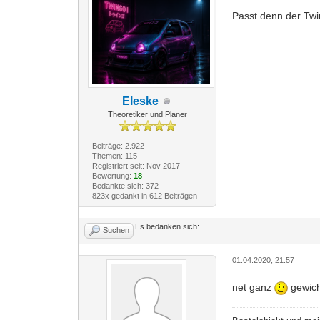
Passt denn der Twi
Eleske
Theoretiker und Planer
Beiträge: 2.922
Themen: 115
Registriert seit: Nov 2017
Bewertung:
18
Bedankte sich: 372
823x gedankt in 612 Beiträgen
Es bedanken sich:
Suchen
01.04.2020, 21:57
net ganz
gewich