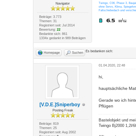
Navigator
Twingo, C06, Phase 3, Bauj
ohne Servo, Klima, Spiegelver
Faltschiebedach und verschi
Beiträge: 3.773
Themen: 31
Registriert seit: Jul 2014
Bewertung:
22
Bedankte sich: 861
1334x gedankt in 989 Beiträgen
Es bedanken sich:
Homepage
Suchen
01.04.2020, 22:48
hi,
hauptsächliche Mat
Gerade wo ich hint
[V.D.E.]Sniperboy
Pflügen
Posting Freak
Bastelobjekt und mei
Beiträge: 819
Twingo Bj2000 1,2l/
Themen: 25
Registriert seit: Aug 2002