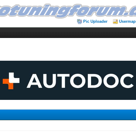
Pic Uploader
Usermap