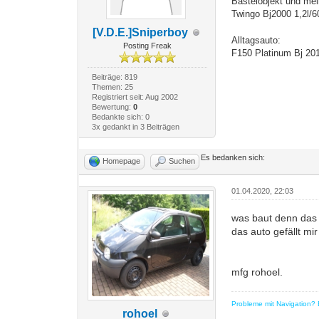
Bastelobjekt und mei
Twingo Bj2000 1,2l/
[V.D.E.]Sniperboy
Alltagsauto:
Posting Freak
F150 Platinum Bj 20
Beiträge: 819
Themen: 25
Registriert seit: Aug 2002
Bewertung:
0
Bedankte sich: 0
3x gedankt in 3 Beiträgen
Es bedanken sich:
Homepage
Suchen
01.04.2020, 22:03
was baut denn das a
das auto gefällt mi
mfg rohoel.
Probleme mit Navigation? E
rohoel