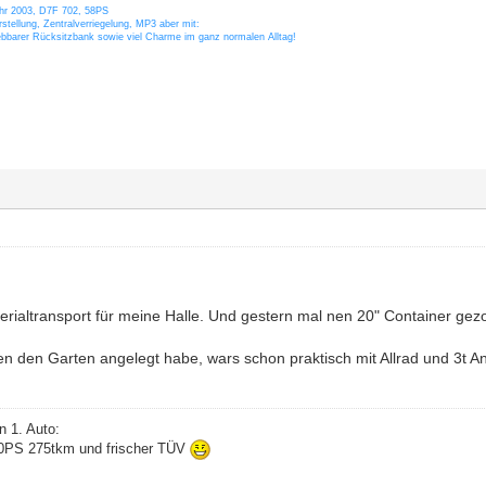
ahr 2003, D7F 702, 58PS
stellung, Zentralverriegelung, MP3 aber mit:
ebbarer Rücksitzbank sowie viel Charme im ganz normalen Alltag!
erialtransport für meine Halle. Und gestern mal nen 20" Container ge
en den Garten angelegt habe, wars schon praktisch mit Allrad und 3t
n 1. Auto:
60PS 275tkm und frischer TÜV