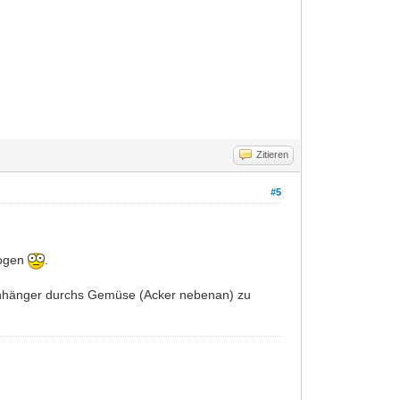
Zitieren
#5
zogen
.
 Anhänger durchs Gemüse (Acker nebenan) zu