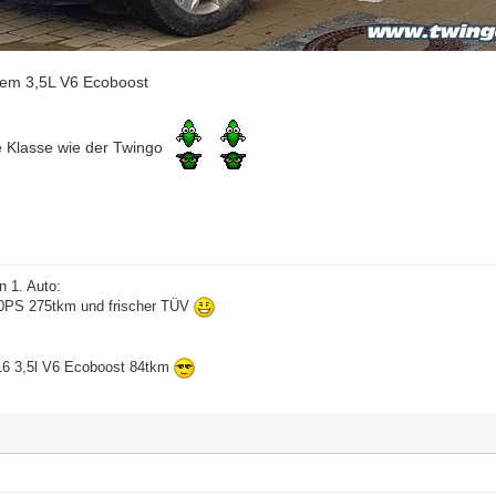
 dem 3,5L V6 Ecoboost
e Klasse wie der Twingo
n 1. Auto:
60PS 275tkm und frischer TÜV
16 3,5l V6 Ecoboost 84tkm