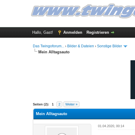
Hallo, Gast!
Anmelden
Registrieren
Das Twingoforum...
›
Bilder & Dateien
›
Sonstige Bilder
Mein Alltagsauto
0 Bewertung(en) - 0 im Durchschnitt
1
2
3
4
5
Seiten (2):
1
2
Weiter »
Mein Alltagsauto
01.04.2020, 00:14