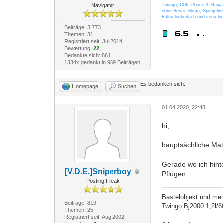
Navigator
Twingo, C06, Phase 3, Bauj
ohne Servo, Klima, Spiegelver
Faltschiebedach und verschi
Beiträge: 3.773
Themen: 31
Registriert seit: Jul 2014
Bewertung:
22
Bedankte sich: 861
1334x gedankt in 989 Beiträgen
Es bedanken sich:
Homepage
Suchen
01.04.2020, 22:48
hi,
hauptsächliche Mat
Gerade wo ich hint
[V.D.E.]Sniperboy
Pflügen
Posting Freak
Bastelobjekt und mei
Beiträge: 819
Twingo Bj2000 1,2l/
Themen: 25
Registriert seit: Aug 2002