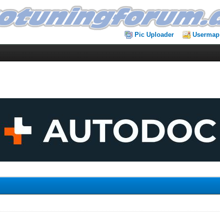
Pic Uploader
Usermap