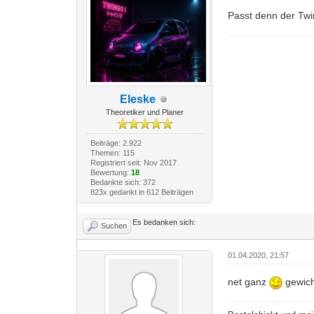
Passt denn der Twi
Eleske
Theoretiker und Planer
Beiträge: 2.922
Themen: 115
Registriert seit: Nov 2017
Bewertung:
18
Bedankte sich: 372
823x gedankt in 612 Beiträgen
Es bedanken sich:
Suchen
01.04.2020, 21:57
net ganz
gewich