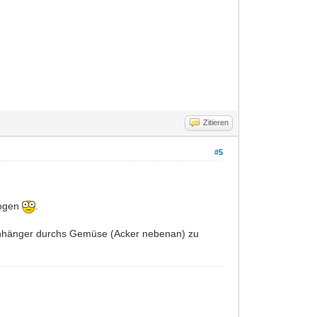
Zitieren
#5
zogen
.
 Anhänger durchs Gemüse (Acker nebenan) zu