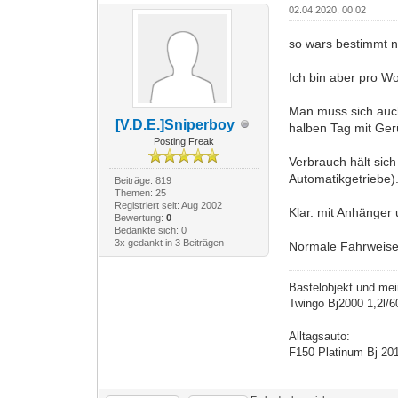
02.04.2020, 00:02
so wars bestimmt n
Ich bin aber pro W
Man muss sich auc
[V.D.E.]Sniperboy
halben Tag mit Gerü
Posting Freak
Verbrauch hält sic
Automatikgetriebe)
Beiträge: 819
Themen: 25
Registriert seit: Aug 2002
Klar. mit Anhänger 
Bewertung:
0
Bedankte sich: 0
3x gedankt in 3 Beiträgen
Normale Fahrweise
Bastelobjekt und mei
Twingo Bj2000 1,2l/
Alltagsauto:
F150 Platinum Bj 20