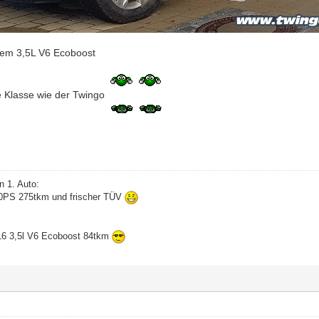
 dem 3,5L V6 Ecoboost
e Klasse wie der Twingo
n 1. Auto:
60PS 275tkm und frischer TÜV
16 3,5l V6 Ecoboost 84tkm