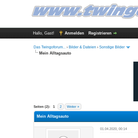
Hallo, Gast!
Anmelden
Registrieren
Das Twingoforum...
›
Bilder & Dateien
›
Sonstige Bilder
Mein Alltagsauto
0 Bewertung(en) - 0 im Durchschnitt
1
2
3
4
5
Seiten (2):
1
2
Weiter »
Mein Alltagsauto
01.04.2020, 00:14