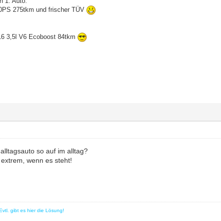
n 1. Auto:
60PS 275tkm und frischer TÜV
16 3,5l V6 Ecoboost 84tkm
lltagsauto so auf im alltag?
r extrem, wenn es steht!
vtl. gibt es hier die Lösung!