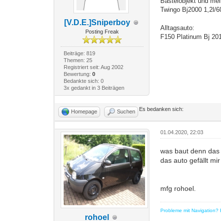
Bastelobjekt und mei
Twingo Bj2000 1,2l/
[V.D.E.]Sniperboy
Alltagsauto:
Posting Freak
F150 Platinum Bj 20
Beiträge: 819
Themen: 25
Registriert seit: Aug 2002
Bewertung:
0
Bedankte sich: 0
3x gedankt in 3 Beiträgen
Es bedanken sich:
Homepage
Suchen
01.04.2020, 22:03
was baut denn das a
das auto gefällt mi
mfg rohoel.
Probleme mit Navigation? E
rohoel