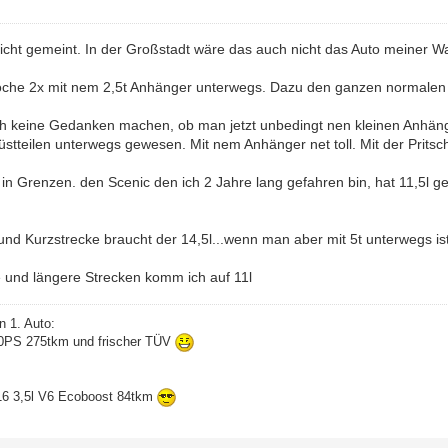
icht gemeint. In der Großstadt wäre das auch nicht das Auto meiner Wa
oche 2x mit nem 2,5t Anhänger unterwegs. Dazu den ganzen normalen Tr
h keine Gedanken machen, ob man jetzt unbedingt nen kleinen Anhän
stteilen unterwegs gewesen. Mit nem Anhänger net toll. Mit der Pritsc
h in Grenzen. den Scenic den ich 2 Jahre lang gefahren bin, hat 11,5l
.
und Kurzstrecke braucht der 14,5l...wenn man aber mit 5t unterwegs ist
 und längere Strecken komm ich auf 11l
n 1. Auto:
60PS 275tkm und frischer TÜV
16 3,5l V6 Ecoboost 84tkm