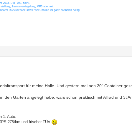
ahr 2003, D7F 702, 58PS
stellung, Zentralverriegelung, MP3 aber mit:
ebbarer Rücksitzbank sowie viel Charme im ganz normalen Alltag!
erialtransport für meine Halle. Und gestern mal nen 20" Container ge
en den Garten angelegt habe, wars schon praktisch mit Allrad und 3t
n 1. Auto:
60PS 275tkm und frischer TÜV