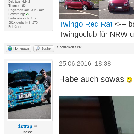
Beiträge: 4.942
Themen: 62
Registriert seit: Jun 2004
Bewertung:
22
Bedankte sich: 187
Twingo Red Rat
<--- b
392x gedankt in 278
Beiträgen
Twingoclub für NRW u
Es bedanken sich:
Homepage
Suchen
25.06.2016, 18:38
Habe auch sowas
1strap
Kassel