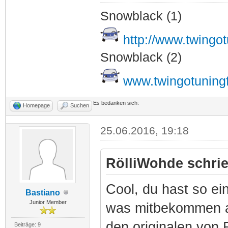
Snowblack (1)
http://www.twingo
Snowblack (2)
www.twingotuning
Es bedanken sich:
Homepage
Suchen
25.06.2016, 19:18
RölliWohde schrie
Cool, du hast so e
Bastiano
Junior Member
was mitbekommen al
den originalen von 
Beiträge: 9