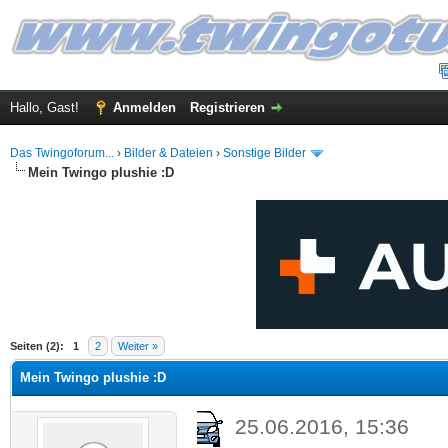
Hallo, Gast!
Anmelden
Registrieren
Das Twingoforum...
›
Bilder & Dateien
›
Sonstige Bilder
Mein Twingo plushie :D
 im Durchschnitt
Seiten (2):
1
2
Weiter »
Mein Twingo plushie :D
25.06.2016, 15:36