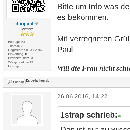
Bitte um Info was de
es bekommen.
docpaul
Member
Mit verregneten Grü
Beiträge: 58
Themen: 3
Paul
Registriert seit: Jul 2015
Bewertung:
0
Bedankte sich: 31
22x gedankt in 13
Will die Frau nicht schi
Beiträgen
Es bedanken sich:
Suchen
26.06.2016, 14:22
1strap schrieb:
Das ist gut zu wis