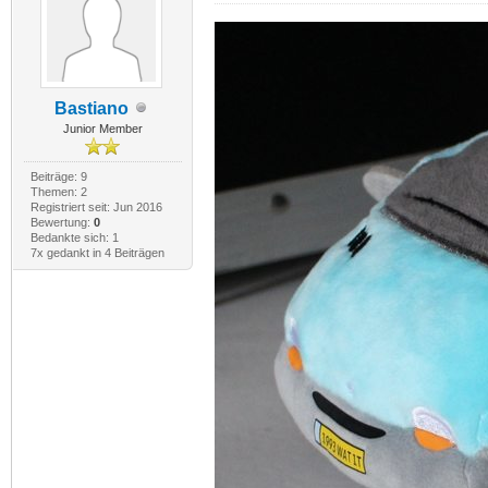
Bastiano
Junior Member
Beiträge: 9
Themen: 2
Registriert seit: Jun 2016
Bewertung:
0
Bedankte sich: 1
7x gedankt in 4 Beiträgen