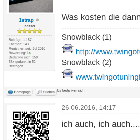
Was kosten die dann 
1strap
Kassel
Snowblack (1)
Beiträge: 1.157
Themen: 143
Registriert seit: Jul 2010
http://www.twingo
Bewertung:
14
Bedankte sich: 159
Snowblack (2)
58x gedankt in 52
Beiträgen
www.twingotuning
Es bedanken sich:
Homepage
Suchen
26.06.2016, 14:17
ich auch, ich auch...