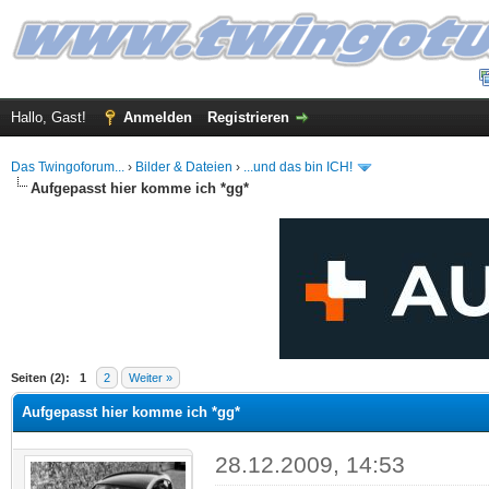
Hallo, Gast!
Anmelden
Registrieren
Das Twingoforum...
›
Bilder & Dateien
›
...und das bin ICH!
Aufgepasst hier komme ich *gg*
 im Durchschnitt
Seiten (2):
1
2
Weiter »
Aufgepasst hier komme ich *gg*
28.12.2009, 14:53