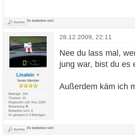
Es bedanken sich:
Suchen
28.12.2009, 22:11
Nee du lass mal, we
jung war, bist du es 
Linalein
Senior Member
Außerdem käm ich mi
Beiträge: 294
Themen: 15
Registriert seit: Nov 2009
Bewertung:
0
Bedankte sich: 0
0x gedankt in 0 Beiträgen
Es bedanken sich:
Suchen