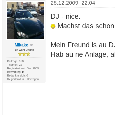
28.12.2009, 22:04
DJ - nice.
Machst das schon 
Mein Freund is au 
Mikako
leb wohl, Jodok
Hab au ne Anlage, ab
Beiträge: 168
Themen: 22
Registriert seit: Dec 2009
Bewertung:
0
Bedankte sich: 0
0x gedankt in 0 Beiträgen