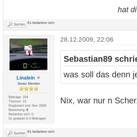
hat d
Es bedanken sich:
Suchen
28.12.2009, 22:06
Sebastian89 schri
was soll das denn j
Linalein
Senior Member
Beiträge: 294
Nix, war nur n Sche
Themen: 15
Registriert seit: Nov 2009
Bewertung:
0
Bedankte sich: 0
0x gedankt in 0 Beiträgen
Es bedanken sich:
Suchen