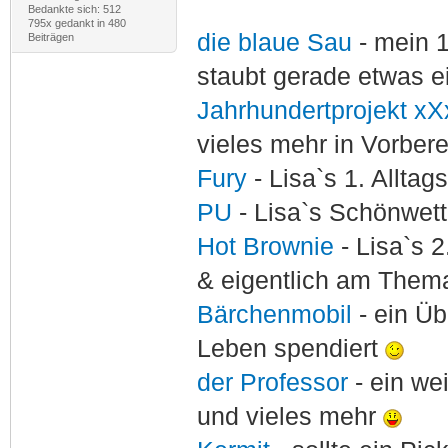
Bedankte sich: 512
795x gedankt in 480
die blaue Sau
- mein 
Beiträgen
staubt gerade etwas e
Jahrhundertprojekt xX
vieles mehr in Vorber
Fury
- Lisa`s 1. Allta
PU
- Lisa`s Schönwet
Hot Brownie
- Lisa`s 2
& eigentlich am Thema
Bärchenmobil
- ein Ü
Leben spendiert
der Professor
- ein w
und vieles mehr