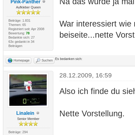
Na das wurde ja mal 
Pink-Panther
Aufkleber Queen
Beiträge: 1.831
War interessiert wie
Themen: 65
Registriert seit: Apr 2008
beiseite...nette Vors
Bewertung:
78
Bedankte sich: 27
63x gedankt in 34
Beiträgen
Es bedanken sich:
Homepage
Suchen
28.12.2009, 16:59
Also ich finde du si
Nette Vorstellung.
Linalein
Senior Member
Beiträge: 294