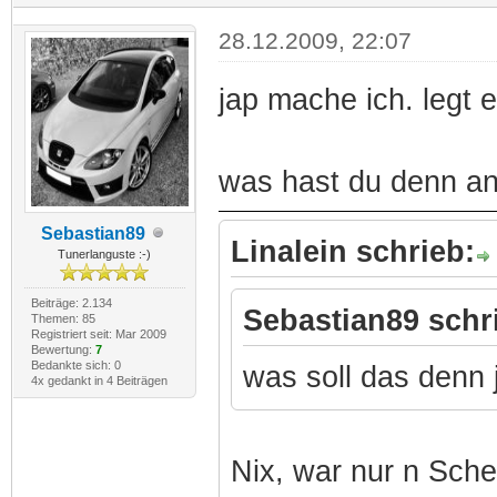
28.12.2009, 22:07
jap mache ich. legt e
was hast du denn a
Sebastian89
Linalein schrieb:
Tunerlanguste :-)
Beiträge: 2.134
Sebastian89 schr
Themen: 85
Registriert seit: Mar 2009
Bewertung:
7
Bedankte sich: 0
was soll das denn 
4x gedankt in 4 Beiträgen
Nix, war nur n Sch