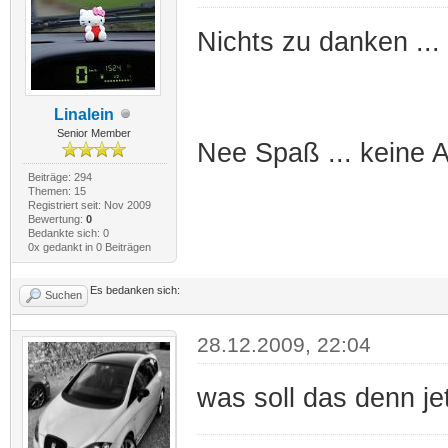
Nichts zu danken ...
Linalein
Senior Member
Nee Spaß ... keine 
Beiträge: 294
Themen: 15
Registriert seit: Nov 2009
Bewertung:
0
Bedankte sich: 0
0x gedankt in 0 Beiträgen
Es bedanken sich:
Suchen
28.12.2009, 22:04
was soll das denn je