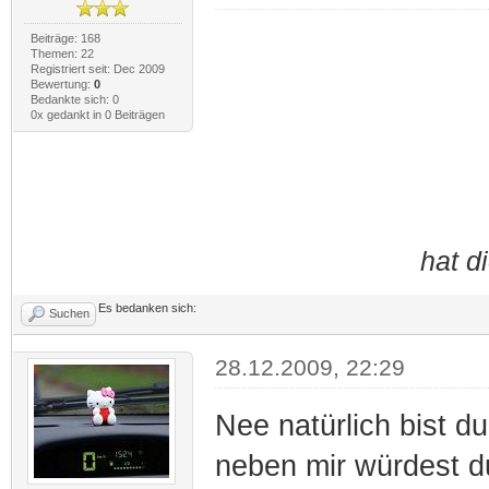
Beiträge: 168
Themen: 22
Registriert seit: Dec 2009
Bewertung:
0
Bedankte sich: 0
0x gedankt in 0 Beiträgen
hat d
Es bedanken sich:
Suchen
28.12.2009, 22:29
Nee natürlich bist d
neben mir würdest 