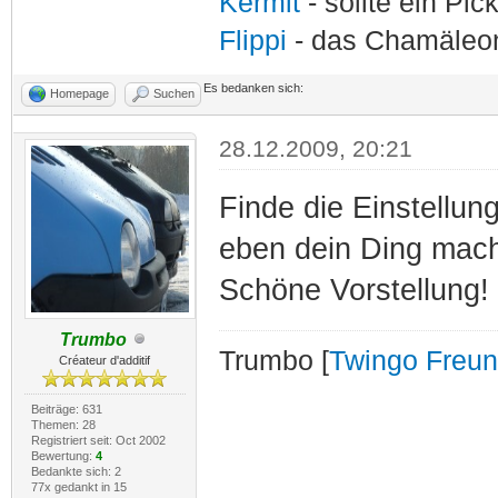
Kermit
- sollte ein Pi
Flippi
- das Chamäle
Es bedanken sich:
Homepage
Suchen
28.12.2009, 20:21
Finde die Einstellun
eben dein Ding mach
Schöne Vorstellung!
Trumbo
Trumbo [
Twingo Freu
Créateur d'additif
Beiträge: 631
Themen: 28
Registriert seit: Oct 2002
Bewertung:
4
Bedankte sich: 2
77x gedankt in 15