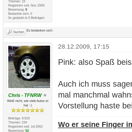
Themen: 15
Registriert seit: Nov 2009
Bewertung:
0
Bedankte sich: 0
0x gedankt in 0 Beiträgen
Es bedanken sich:
Suchen
28.12.2009, 17:15
Pink: also Spaß bei
Auch ich muss sagen
mal manchmal wahns
Chris - TFNRW
Weiß nicht, wie viele Autos er
Vorstellung haste b
hat :-)
Beiträge: 8.819
Themen: 234
Wo er seine Finger im
Registriert seit: Jul 2002
Bewertung:
52