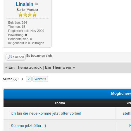
Linalein
Senior Member
Beiträge: 294
Themen: 15
Registriert seit: Nov 2009
Bewertung:
0
Bedankte sich: 0
0x gedankt in 0 Beiträgen
Es bedanken sich:
Suchen
«
Ein Thema zurück
|
Ein Thema vor
»
Seiten (2):
1
2
Weiter »
Möglicher
Thema
Ve
ich bin die neue,komme jetzt öfter vorbei!
stef
Komme jetzt öfter ;-)