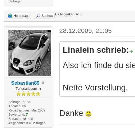
Beiträgen
Es bedanken sich:
Homepage
Suchen
28.12.2009, 21:05
Linalein schrieb:
Also ich finde du s
Sebastian89
Nette Vorstellung.
Tunerlanguste :-)
Beiträge: 2.134
Themen: 85
Registriert seit: Mar 2009
Danke
Bewertung:
7
Bedankte sich: 0
4x gedankt in 4 Beiträgen