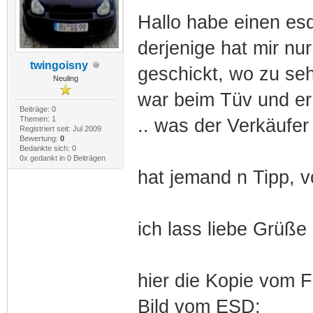
Hallo habe einen es
derjenige hat mir nu
twingoisny
geschickt, wo zu seh
Neuling
war beim Tüv und er 
Beiträge: 0
Themen: 1
.. was der Verkäufer
Registriert seit: Jul 2009
Bewertung:
0
Bedankte sich: 0
0x gedankt in 0 Beiträgen
hat jemand n Tipp, v
ich lass liebe Grüße
hier die Kopie vom 
Bild vom ESD: