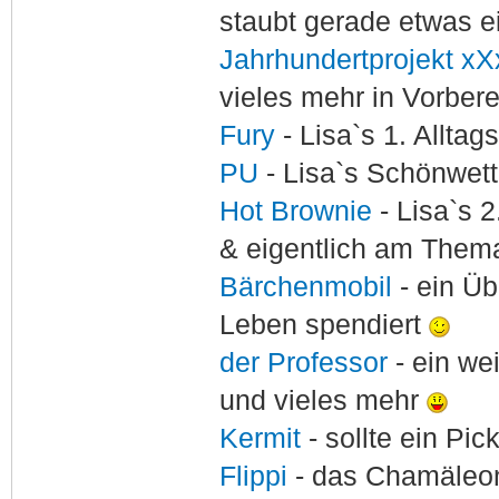
staubt gerade etwas e
Jahrhundertprojekt xX
vieles mehr in Vorber
Fury
- Lisa`s 1. Allta
PU
- Lisa`s Schönwet
Hot Brownie
- Lisa`s 2
& eigentlich am Thema
Bärchenmobil
- ein Ü
Leben spendiert
der Professor
- ein w
und vieles mehr
Kermit
- sollte ein Pi
Flippi
- das Chamäle