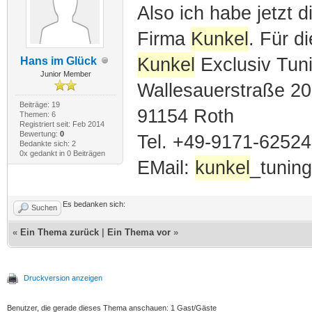
Also ich habe jetzt 
Firma
Kunkel
. Für di
Kunkel
Exclusiv Tu
Hans im Glück
Junior Member
Wallesauerstraße 20
Beiträge: 19
91154 Roth
Themen: 6
Registriert seit: Feb 2014
Bewertung:
0
Tel. +49-9171-62524
Bedankte sich: 2
0x gedankt in 0 Beiträgen
EMail:
kunkel
_tunin
Es bedanken sich:
Suchen
«
Ein Thema zurück
|
Ein Thema vor
»
Druckversion anzeigen
Benutzer, die gerade dieses Thema anschauen: 1 Gast/Gäste