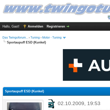
Hallo, Gast!
Anmelden
Registrieren
Das Twingoforum...
›
Tuning
›
Motor - Tuning
Sportaupuff ESD (Kunkel)
 im Durchschnitt
Sportaupuff ESD (Kunkel)
02.10.2009, 19:53