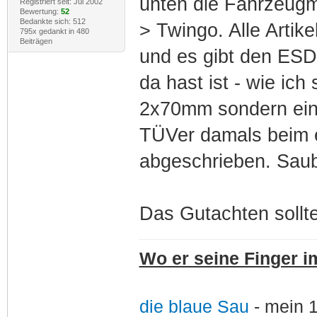
unten die Fahrzeugm
Registriert seit: Jul 2002
Bewertung:
52
Bedankte sich: 512
> Twingo. Alle Arti
795x gedankt in 480
Beiträgen
und es gibt den ES
da hast ist - wie ich
2x70mm sondern ein
TÜVer damals beim 
abgeschrieben. Saub
Das Gutachten sollte
Wo er seine Finger im
die blaue Sau
- mein 