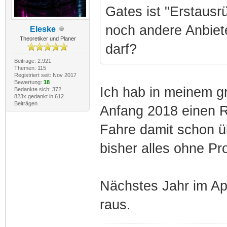
Gates ist "Erstaus
noch andere Anbiete
Eleske
Theoretiker und Planer
darf?
Beiträge: 2.921
Themen: 115
Registriert seit: Nov 2017
Bewertung:
18
Ich hab in meinem gr
Bedankte sich: 372
823x gedankt in 612
Beiträgen
Anfang 2018 einen R
Fahre damit schon ü
bisher alles ohne Pr
Nächstes Jahr im Apri
raus.