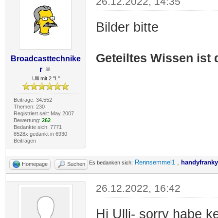
26.12.2022, 14:35
Bilder bitte
Geteiltes Wissen ist
Broadcasttechnike
r
Ulli mit 2 "L"
Beiträge: 34.552
Themen: 230
Registriert seit: May 2007
Bewertung:
262
Bedankte sich: 7771
8528x gedankt in 6930
Beiträgen
Rennsemmel1
,
handyfranky
Es bedanken sich:
Homepage
Suchen
26.12.2022, 16:42
Hi Ulli- sorry habe 