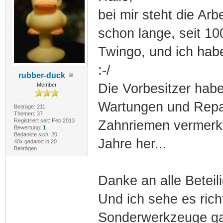
bei mir steht die Arb
schon lange, seit 1
Twingo, und ich hab
:-/
rubber-duck
Die Vorbesitzer habe
Member
Wartungen und Repar
Beiträge: 211
Themen: 37
Registriert seit: Feb 2013
Zahnriemen vermerkt 
Bewertung:
1
Bedankte sich: 20
Jahre her...
40x gedankt in 20
Beiträgen
Danke an alle Beteili
Und ich sehe es rich
Sonderwerkzeuge gar