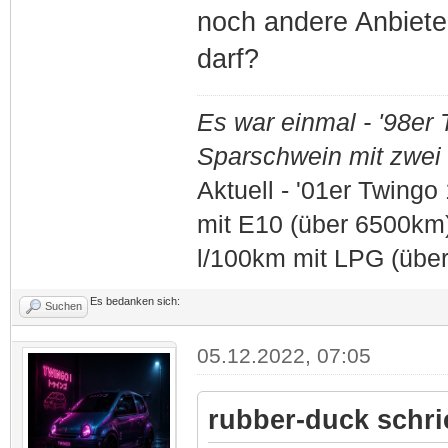
noch andere Anbieter
darf?
Es war einmal - '98er
Sparschwein mit zwei S
Aktuell - '01er Twing
mit E10 (über 6500km) 
l/100km mit LPG (übe
Es bedanken sich:
Suchen
05.12.2022, 07:05
rubber-duck schri