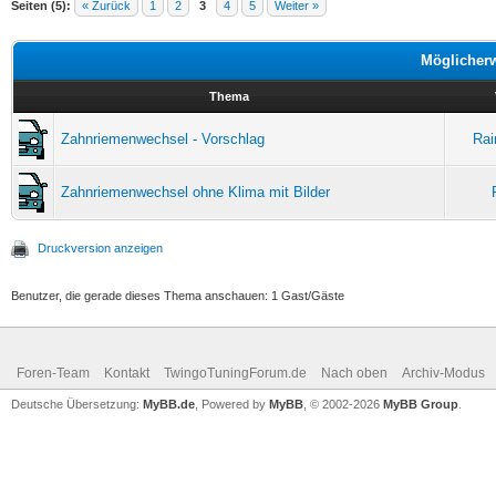
Seiten (5):
« Zurück
1
2
3
4
5
Weiter »
Möglicher
Thema
Zahnriemenwechsel - Vorschlag
Rai
Zahnriemenwechsel ohne Klima mit Bilder
Druckversion anzeigen
Benutzer, die gerade dieses Thema anschauen: 1 Gast/Gäste
Foren-Team
Kontakt
TwingoTuningForum.de
Nach oben
Archiv-Modus
Deutsche Übersetzung:
MyBB.de
, Powered by
MyBB
, © 2002-2026
MyBB Group
.