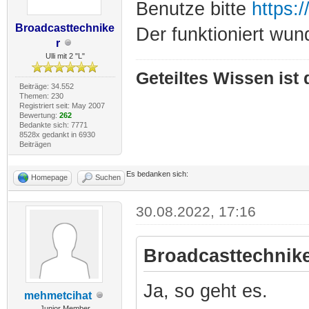
Benutze bitte
https:
Broadcasttechnike
Der funktioniert wun
r
Ulli mit 2 "L"
Geteiltes Wissen ist
Beiträge: 34.552
Themen: 230
Registriert seit: May 2007
Bewertung:
262
Bedankte sich: 7771
8528x gedankt in 6930
Beiträgen
Es bedanken sich:
Homepage
Suchen
30.08.2022, 17:16
Broadcasttechnike
Ja, so geht es.
mehmetcihat
Junior Member