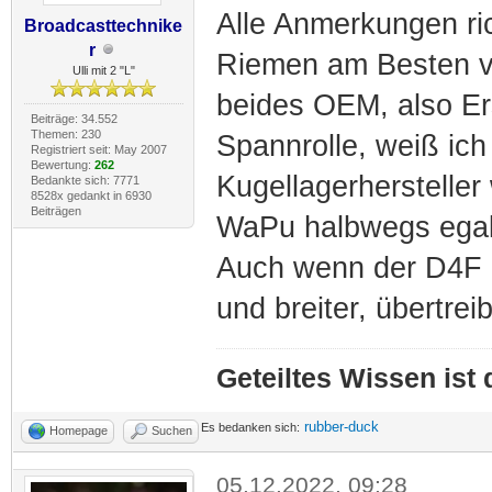
Alle Anmerkungen ric
Broadcasttechnike
r
Riemen am Besten v
Ulli mit 2 "L"
beides OEM, also Ers
Beiträge: 34.552
Themen: 230
Spannrolle, weiß ic
Registriert seit: May 2007
Bewertung:
262
Kugellagerhersteller
Bedankte sich: 7771
8528x gedankt in 6930
Beiträgen
WaPu halbwegs egal
Auch wenn der D4F Sp
und breiter, übertrei
Geteiltes Wissen ist
rubber-duck
Es bedanken sich:
Homepage
Suchen
05.12.2022, 09:28