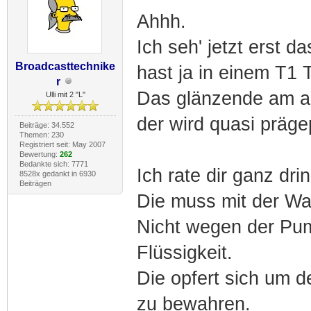
Ahhh.
Ich seh' jetzt erst 
Broadcasttechnike
hast ja in einem T1 
r
Das glänzende am a
Ulli mit 2 "L"
der wird quasi prägep
Beiträge: 34.552
Themen: 230
Registriert seit: May 2007
Bewertung:
262
Bedankte sich: 7771
Ich rate dir ganz dri
8528x gedankt in 6930
Beiträgen
Die muss mit der W
Nicht wegen der Pum
Flüssigkeit.
Die opfert sich um d
zu bewahren.