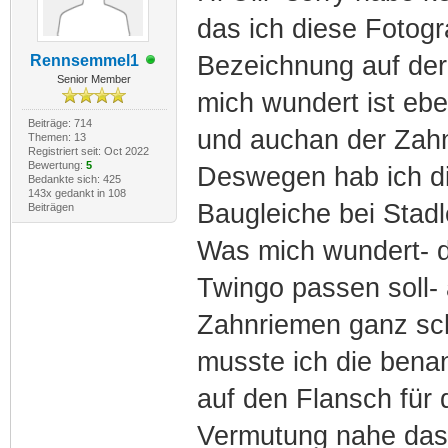
das ich diese Fotogra
Bezeichnung auf der
Rennsemmel1
Senior Member
mich wundert ist eb
Beiträge: 714
und auchan der Zahn
Themen: 13
Registriert seit: Oct 2022
Bewertung:
5
Deswegen hab ich di
Bedankte sich: 425
143x gedankt in 108
Baugleiche bei Stadle
Beiträgen
Was mich wundert- da
Twingo passen soll- a
Zahnriemen ganz sc
musste ich die bena
auf den Flansch für 
Vermutung nahe das 