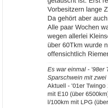
getauscht ist. Erst 
Vorbesitzern lange Ze
Da gehört aber auch
Alle paar Wochen war
wegen allerlei Klein
über 60Tkm wurde n
offensichtlich Rieme
Es war einmal - '98er
Sparschwein mit zwei S
Aktuell - '01er Twing
mit E10 (über 6500km) 
l/100km mit LPG (übe