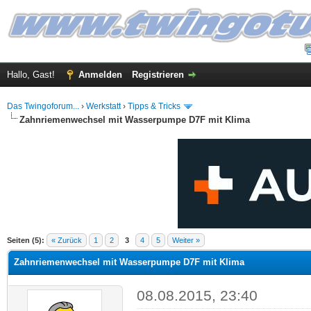
Hallo, Gast!
Anmelden
Registrieren
Das Twingoforum...
›
Werkstatt
›
Tipps & Tricks
Zahnriemenwechsel mit Wasserpumpe D7F mit Klima
 im Durchschnitt
Seiten (5):
« Zurück
1
2
3
4
5
Weiter »
Zahnriemenwechsel mit Wasserpumpe D7F mit Klima
08.08.2015, 23:40