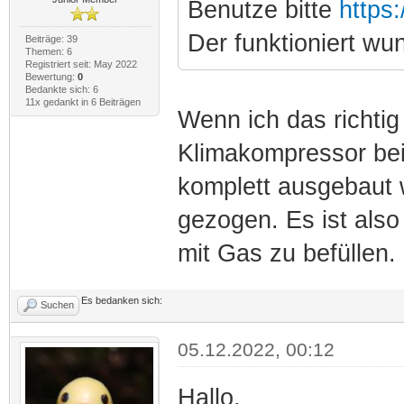
Benutze bitte
https
Der funktioniert wu
Beiträge: 39
Themen: 6
Registriert seit: May 2022
Bewertung:
0
Bedankte sich: 6
11x gedankt in 6 Beiträgen
Wenn ich das richti
Klimakompressor be
komplett ausgebaut 
gezogen. Es ist also
mit Gas zu befüllen. 
Es bedanken sich:
Suchen
05.12.2022, 00:12
Hallo,