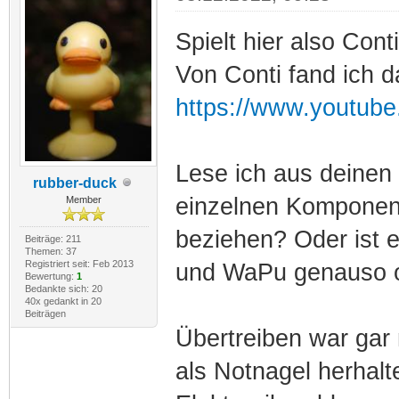
Spielt hier also Cont
Von Conti fand ich d
https://www.youtu
Lese ich aus deinen
rubber-duck
einzelnen Komponent
Member
beziehen? Oder ist 
Beiträge: 211
Themen: 37
Registriert seit: Feb 2013
und WaPu genauso 
Bewertung:
1
Bedankte sich: 20
40x gedankt in 20
Beiträgen
Übertreiben war gar 
als Notnagel herhalt