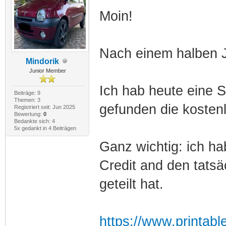
Moin!
Nach einem halben 
Mindorik
Junior Member
Ich hab heute eine ST
Beiträge: 9
Themen: 3
gefunden die kostenl
Registriert seit: Jun 2025
Bewertung:
0
Bedankte sich: 4
5x gedankt in 4 Beiträgen
Ganz wichtig: ich hab
Credit and den tatsäc
geteilt hat.
https://www.printabl