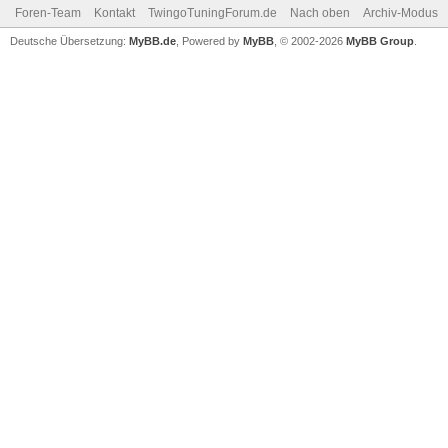
Foren-Team
Kontakt
TwingoTuningForum.de
Nach oben
Archiv-Modus
Deutsche Übersetzung:
MyBB.de
, Powered by
MyBB
, © 2002-2026
MyBB Group
.