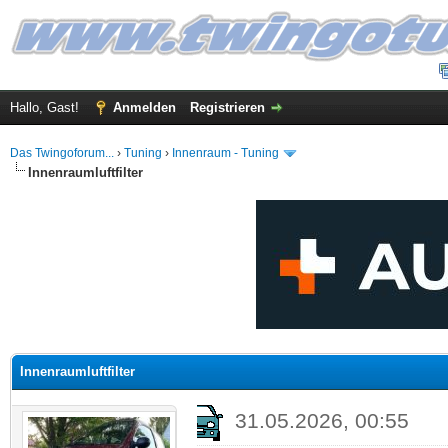
Hallo, Gast!
Anmelden
Registrieren
Das Twingoforum...
›
Tuning
›
Innenraum - Tuning
Innenraumluftfilter
 im Durchschnitt
Innenraumluftfilter
31.05.2026, 00:55