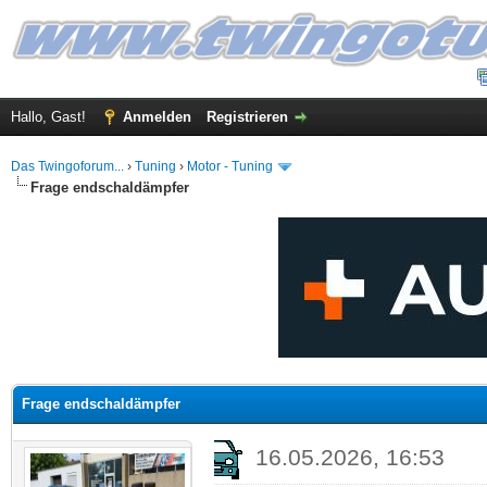
Hallo, Gast!
Anmelden
Registrieren
Das Twingoforum...
›
Tuning
›
Motor - Tuning
Frage endschaldämpfer
 im Durchschnitt
Frage endschaldämpfer
16.05.2026, 16:53