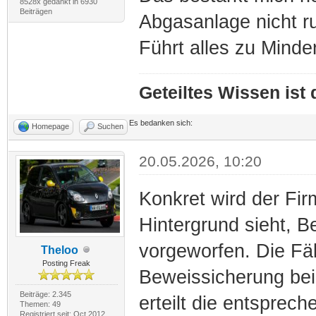
8528x gedankt in 6930
Beiträgen
Abgasanlage nicht r
Führt alles zu Minde
Geteiltes Wissen ist
Es bedanken sich:
Homepage
Suchen
20.05.2026, 10:20
Konkret wird der Fi
Hintergrund sieht, 
vorgeworfen. Die Fäl
Theloo
Posting Freak
Beweissicherung bei
Beiträge: 2.345
erteilt die entspre
Themen: 49
Registriert seit: Oct 2012