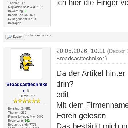
ich hier die Finger v
Themen: 49
Registriert seit: Oct 2012
Bewertung:
6
Bedankte sich: 160
674x gedankt in 468
Beiträgen
Es bedanken sich:
Suchen
20.05.2026, 10:11
(Dieser 
Broadcasttechniker
.)
Da der Artikel hinter
drin?
Broadcasttechnike
r
edit
Ulli mit 2 "L"
Mit dem Firmennamen
Beiträge: 34.551
Themen: 230
Foren gelesen.
Registriert seit: May 2007
Bewertung:
262
Das bestärkt mich n
Bedankte sich: 7771