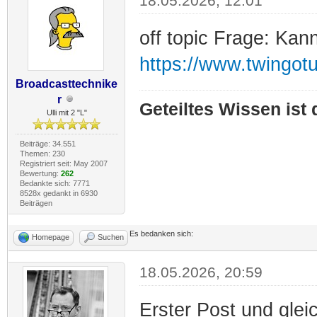
18.05.2026, 12:01
off topic Frage: Kan
https://www.twingot
Broadcasttechnike
r
Geteiltes Wissen ist
Ulli mit 2 "L"
Beiträge: 34.551
Themen: 230
Registriert seit: May 2007
Bewertung:
262
Bedankte sich: 7771
8528x gedankt in 6930
Beiträgen
Es bedanken sich:
Homepage
Suchen
18.05.2026, 20:59
Erster Post und glei