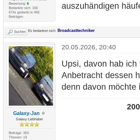
auszuhändigen häufe
Bewertung:
6
Bedankte sich: 160
674x gedankt in 468
Beiträgen
Broadcasttechniker
Es bedanken sich:
Suchen
20.05.2026, 20:40
Upsi, davon hab ich 
Anbetracht dessen ha
denn davon möchte i
200
Galaxy-Jan
Galaxy-Liebhaber
Beiträge: 363
Themen: 19