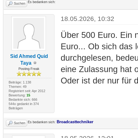
Es bedanken sich:
Suchen
18.05.2026, 10:32
Über 500 Euro. Ein 
Euro... Ob sich das 
durchgelesen, bedeu
Sid Ahmed Quid
Taya
eine Zulassung hat
Posting Freak
Oder ist der nur für
Beiträge: 1.138
Themen: 49
Registriert seit: Apr 2012
Bewertung:
15
Bedankte sich: 666
544x gedankt in 374
Beiträgen
Broadcasttechniker
Es bedanken sich:
Suchen