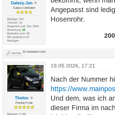
bekommt, wenn man a
Galaxy-Jan
Angepasst sind ledig
Galaxy-Liebhaber
Hosenrohr.
Beiträge: 363
Themen: 19
Registriert seit: Dec 2006
Bewertung:
10
Bedankte sich: 58
200
89x gedankt in 54
Beiträgen
Es bedanken sich:
Suchen
19.05.2026, 17:21
Nach der Nummer hi
https://www.mainpos
Und dem, was ich a
Theloo
Posting Freak
dieser Firma im na
Beiträge: 2.345