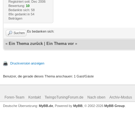
Registriert seit: Dec 2006
Bewertung:
10
Bedankte sich: 58
89x gedankt in 54
Beiträgen
Es bedanken sich:
Suchen
«
Ein Thema zurück
|
Ein Thema vor
»
Druckversion anzeigen
Benutzer, die gerade dieses Thema anschauen: 1 Gast/Gäste
Foren-Team
Kontakt
TwingoTuningForum.de
Nach oben
Archiv-Modus
Deutsche Übersetzung:
MyBB.de
, Powered by
MyBB
, © 2002-2026
MyBB Group
.