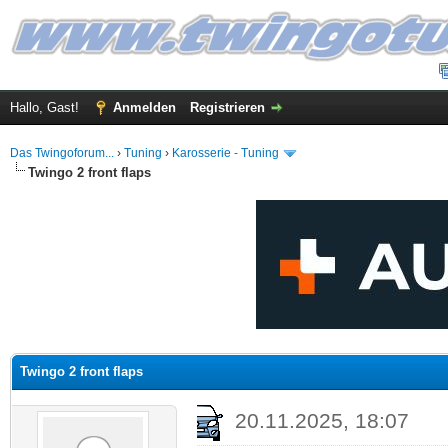
Hallo, Gast!
Anmelden
Registrieren
Das Twingoforum...
›
Tuning
›
Karosserie - Tuning
Twingo 2 front flaps
 im Durchschnitt
Twingo 2 front flaps
20.11.2025, 18:07