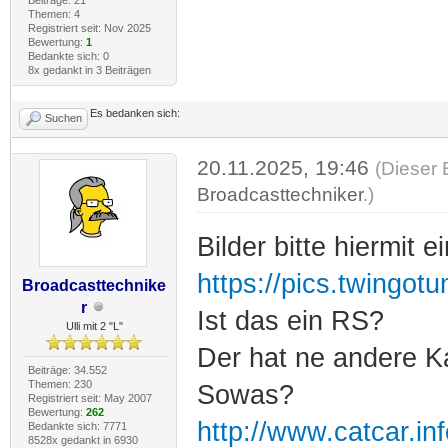
Themen: 4
Registriert seit: Nov 2025
Bewertung:
1
Bedankte sich: 0
8x gedankt in 3 Beiträgen
Es bedanken sich:
Suchen
20.11.2025, 19:46
(Dieser 
Broadcasttechniker
.)
Bilder bitte hiermit 
https://pics.twingot
Broadcasttechnike
r
Ist das ein RS?
Ulli mit 2 "L"
Der hat ne andere K
Beiträge: 34.552
Themen: 230
Sowas?
Registriert seit: May 2007
Bewertung:
262
http://www.catcar.
Bedankte sich: 7771
8528x gedankt in 6930