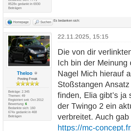
8528x gedankt in 6930
Beiträgen
Es bedanken sich:
Homepage
Suchen
22.11.2025, 15:15
Die von dir verlinkte
Ich bin der Meinung
Nagel Mich hierauf ab
Theloo
Posting Freak
Stoßstangen Ansatz 
Beiträge: 2.345
finden, Elia gibt’s j
Themen: 49
Registriert seit: Oct 2012
der Twingo 2 ein ak
Bewertung:
6
Bedankte sich: 160
674x gedankt in 468
verbreitet. Auch gab
Beiträgen
https://mc-concept.fr