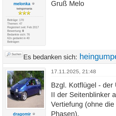
Gruß Melo
melonka
twingomania
Beiträge: 170
Themen: 47
Registriert seit: Feb 2017
Bewertung:
0
Bedankte sich: 76
62x gedankt in 40
Beiträgen
heingump
Suchen
Es bedanken sich:
17.11.2025, 21:48
Bzgl. Kotflügel - der
II der Seitenblinker a
Vertiefung (ohne die
Phasen).
dragomir