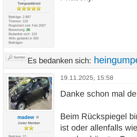
Twingoaddicted
Beiträge: 2.887
Themen: 118
Registriert seit: Feb 2007
Bewertung:
26
Bedankte sich: 103
464x gedankt in 369
Beiträgen
heingump
Suchen
Es bedanken sich:
19.11.2025, 15:58
Danke schon mal den
Beim Rückspiegel bin
madew
Junior Member
ist oder allenfalls 
Beiträge: 22