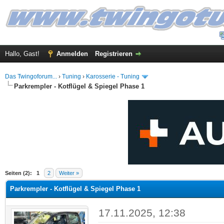
Hallo, Gast!
Anmelden
Registrieren
Das Twingoforum...
›
Tuning
›
Karosserie - Tuning
Parkrempler - Kotflügel & Spiegel Phase 1
 im Durchschnitt
Seiten (2):
1
2
Weiter »
Parkrempler - Kotflügel & Spiegel Phase 1
17.11.2025, 12:38