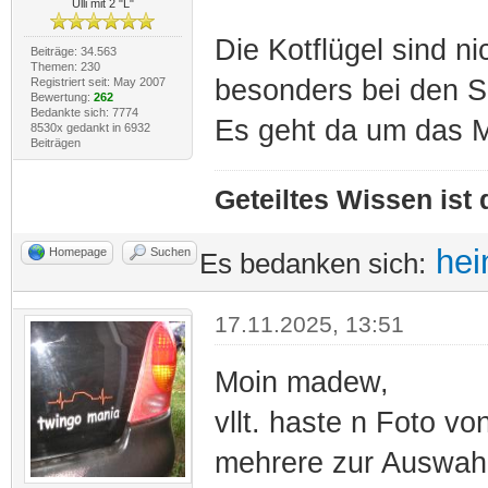
Ulli mit 2 "L"
Die Kotflügel sind ni
Beiträge: 34.563
Themen: 230
besonders bei den Se
Registriert seit: May 2007
Bewertung:
262
Bedankte sich: 7774
Es geht da um das M
8530x gedankt in 6932
Beiträgen
Geteiltes Wissen ist
hei
Homepage
Suchen
Es bedanken sich:
17.11.2025, 13:51
Moin madew,
vllt. haste n Foto v
mehrere zur Auswahl,