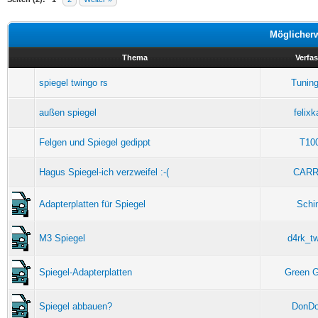
Möglicher
Thema
Verfas
spiegel twingo rs
Tuning
außen spiegel
felixk
Felgen und Spiegel gedippt
T10
Hagus Spiegel-ich verzweifel :-(
CARR
Adapterplatten für Spiegel
Schi
M3 Spiegel
d4rk_t
Spiegel-Adapterplatten
Green 
Spiegel abbauen?
DonDo