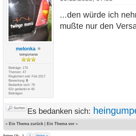
...den würde ich neh
mußte nur den Versa
melonka
twingomania
Beiträge: 170
Themen: 47
Registriert seit: Feb 2017
Bewertung:
0
Bedankte sich: 76
62x gedankt in 40
Beiträgen
heingump
Suchen
Es bedanken sich:
«
Ein Thema zurück
|
Ein Thema vor
»
Seiten (2):
1
2
Weiter »