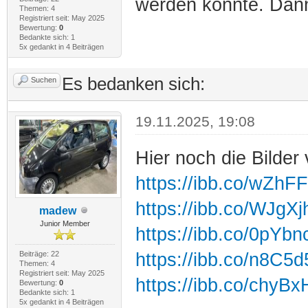
werden könnte. Dann 
Themen: 4
Registriert seit: May 2025
Bewertung:
0
Bedankte sich: 1
5x gedankt in 4 Beiträgen
Es bedanken sich:
Suchen
19.11.2025, 19:08
Hier noch die Bilder
https://ibb.co/wZhF
https://ibb.co/WJgXj
madew
Junior Member
https://ibb.co/0pYbn
Beiträge: 22
https://ibb.co/n8C5d
Themen: 4
Registriert seit: May 2025
https://ibb.co/chyB
Bewertung:
0
Bedankte sich: 1
5x gedankt in 4 Beiträgen