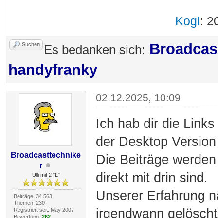
Kogi
: 2
Broadcas
Suchen
Es bedanken sich:
handyfranky
02.12.2025, 10:09
Ich hab dir die Links
der Desktop Version 
Broadcasttechnike
Die Beiträge werden 
r
direkt mit drin sind.
Ulli mit 2 "L"
Unserer Erfahrung n
Beiträge: 34.563
Themen: 230
irgendwann gelöscht
Registriert seit: May 2007
Bewertung:
262