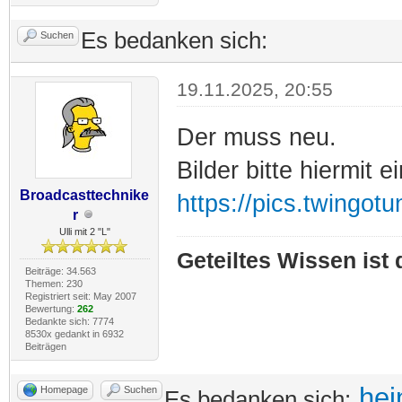
Es bedanken sich:
Suchen
19.11.2025, 20:55
Der muss neu.
Bilder bitte hiermit 
Broadcasttechnike
https://pics.twingot
r
Ulli mit 2 "L"
Geteiltes Wissen ist
Beiträge: 34.563
Themen: 230
Registriert seit: May 2007
Bewertung:
262
Bedankte sich: 7774
8530x gedankt in 6932
Beiträgen
hei
Homepage
Suchen
Es bedanken sich: