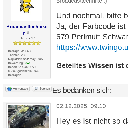
Broadcasttechniker
.)
Und nochmal, bitte b
Ja, der Farbcode ist
Broadcasttechnike
r
679 Perlmutt Schwa
Ulli mit 2 "L"
https://www.twingot
Beiträge: 34.563
Themen: 230
Registriert seit: May 2007
Bewertung:
262
Geteiltes Wissen ist
Bedankte sich: 7774
8530x gedankt in 6932
Beiträgen
Es bedanken sich:
Homepage
Suchen
02.12.2025, 09:10
Hey es ist nicht so d