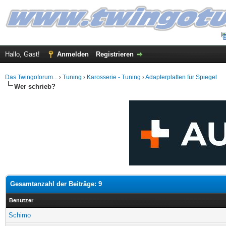
Hallo, Gast!
Anmelden
Registrieren
Das Twingoforum...
›
Tuning
›
Karosserie - Tuning
›
Adapterplatten für Spiegel
Wer schrieb?
Gesamtanzahl der Beiträge: 9
Benutzer
Schimo