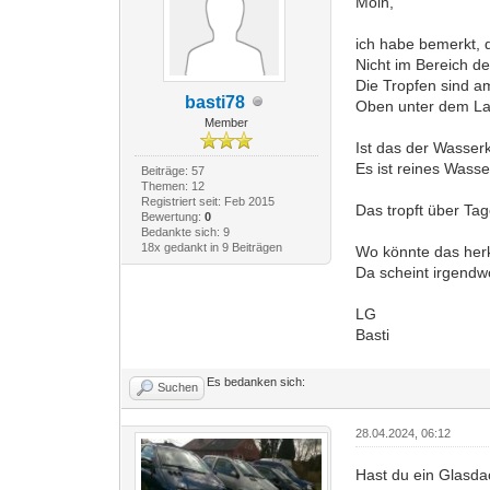
Moin,
ich habe bemerkt, 
Nicht im Bereich de
Die Tropfen sind am
basti78
Oben unter dem Lau
Member
Ist das der Wasser
Es ist reines Wasse
Beiträge: 57
Themen: 12
Registriert seit: Feb 2015
Das tropft über Tag
Bewertung:
0
Bedankte sich: 9
18x gedankt in 9 Beiträgen
Wo könnte das her
Da scheint irgend
LG
Basti
Es bedanken sich:
Suchen
28.04.2024, 06:12
Hast du ein Glasda