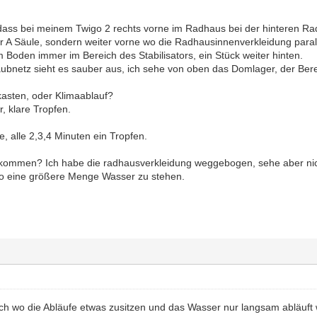
dass bei meinem Twigo 2 rechts vorne im Radhaus bei der hinteren Rad
r A Säule, sondern weiter vorne wo die Radhausinnenverkleidung paralle
 Boden immer im Bereich des Stabilisators, ein Stück weiter hinten.
bnetz sieht es sauber aus, ich sehe von oben das Domlager, der Bere
kasten, oder Klimaablauf?
r, klare Tropfen.
e, alle 2,3,4 Minuten ein Tropfen.
kommen? Ich habe die radhausverkleidung weggebogen, sehe aber nic
wo eine größere Menge Wasser zu stehen.
ch wo die Abläufe etwas zusitzen und das Wasser nur langsam abläuft 