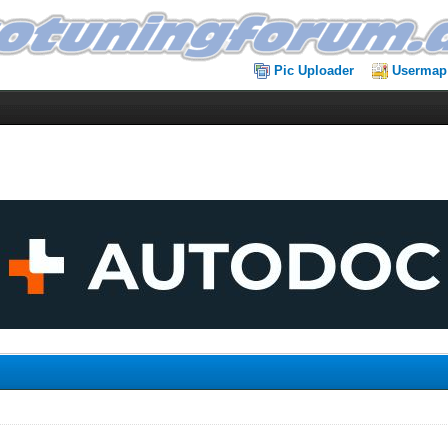
Pic Uploader
Usermap