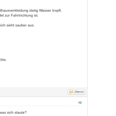
hausverkleidung stetig Wasser tropft.
l zur Fahrtrichtung ist.
ich sieht sauber aus.
hts.
Zitieren
#2
was sich staute?