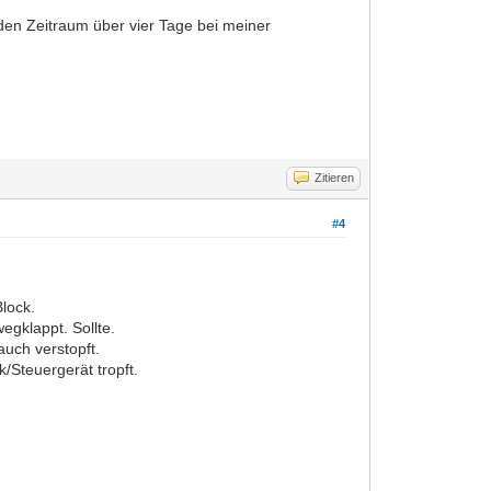
 den Zeitraum über vier Tage bei meiner
Zitieren
#4
lock.
wegklappt. Sollte.
uch verstopft.
/Steuergerät tropft.