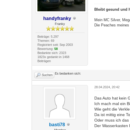
Bleibt gesund und h
handyfranky
Mein MC Silver, Me
Franky
Die Peaches meines 
Beiträge: 5.297
Themen: 69
Registriert seit: Sep 2003
Bewertung:
58
Bedankte sich: 2323
1823x gedankt in 1468
Beiträgen
Es bedanken sich:
Suchen
28.04.2024, 20:42
Das Auto hat kein G
Ich mach mal ein Bi
Wie geht die Verkl
Da ist mittig eine 
Oder muss ich das 
basti78
Der Wasserkasten l
Member