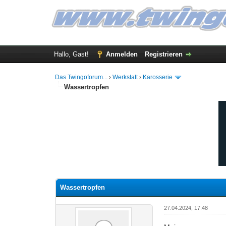
Hallo, Gast!
Anmelden
Registrieren
Das Twingoforum...
›
Werkstatt
›
Karosserie
Wassertropfen
0 Bewertung(en) - 0 im Durchschnitt
1
2
3
4
5
Wassertropfen
27.04.2024, 17:48