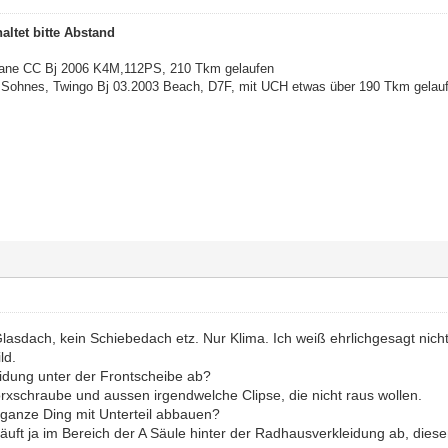
altet bitte Abstand
gane CC Bj 2006 K4M,112PS, 210 Tkm gelaufen
Sohnes, Twingo Bj 03.2003 Beach, D7F, mit UCH etwas über 190 Tkm gelau
lasdach, kein Schiebedach etz. Nur Klima. Ich weiß ehrlichgesagt nicht, 
ld.
eidung unter der Frontscheibe ab?
Torxschraube und aussen irgendwelche Clipse, die nicht raus wollen.
ganze Ding mit Unterteil abbauen?
äuft ja im Bereich der A Säule hinter der Radhausverkleidung ab, dies