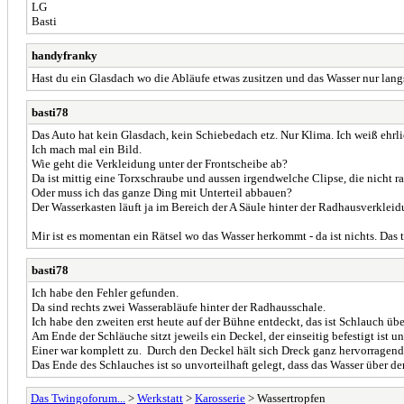
LG
Basti
handyfranky
Hast du ein Glasdach wo die Abläufe etwas zusitzen und das Wasser nur lang
basti78
Das Auto hat kein Glasdach, kein Schiebedach etz. Nur Klima. Ich weiß ehrlic
Ich mach mal ein Bild.
Wie geht die Verkleidung unter der Frontscheibe ab?
Da ist mittig eine Torxschraube und aussen irgendwelche Clipse, die nicht r
Oder muss ich das ganze Ding mit Unterteil abbauen?
Der Wasserkasten läuft ja im Bereich der A Säule hinter der Radhausverkleid
Mir ist es momentan ein Rätsel wo das Wasser herkommt - da ist nichts. Das
basti78
Ich habe den Fehler gefunden.
Da sind rechts zwei Wasserabläufe hinter der Radhausschale.
Ich habe den zweiten erst heute auf der Bühne entdeckt, das ist Schlauch ü
Am Ende der Schläuche sitzt jeweils ein Deckel, der einseitig befestigt ist u
Einer war komplett zu. Durch den Deckel hält sich Dreck ganz hervorragend
Das Ende des Schlauches ist so unvorteilhaft gelegt, dass das Wasser über d
Das Twingoforum...
>
Werkstatt
>
Karosserie
> Wassertropfen