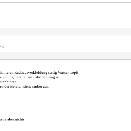
ung.
hinteren Radhausverkleidung stetig Wasser tropft.
eidung parallel zur Fahrtrichtung ist.
ter hinten.
, der Bereich sieht sauber aus.
he aber nichts.