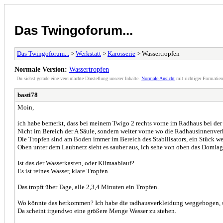
Das Twingoforum...
Das Twingoforum...
>
Werkstatt
>
Karosserie
> Wassertropfen
Normale Version:
Wassertropfen
Du siehst gerade eine vereinfachte Darstellung unserer Inhalte.
Normale Ansicht
mit richtiger Formatier
basti78
Moin,
ich habe bemerkt, dass bei meinem Twigo 2 rechts vorne im Radhaus bei der 
Nicht im Bereich der A Säule, sondern weiter vorne wo die Radhausinnenverkl
Die Tropfen sind am Boden immer im Bereich des Stabilisators, ein Stück wei
Oben unter dem Laubnetz sieht es sauber aus, ich sehe von oben das Domlager
Ist das der Wasserkasten, oder Klimaablauf?
Es ist reines Wasser, klare Tropfen.
Das tropft über Tage, alle 2,3,4 Minuten ein Tropfen.
Wo könnte das herkommen? Ich habe die radhausverkleidung weggebogen, se
Da scheint irgendwo eine größere Menge Wasser zu stehen.