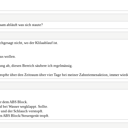
sam abläuft was sich staute?
hgesagt nicht, wo der Klilaablauf ist.
aus wollen.
ung ab, diesen Bereich säubere ich regelmässig.
 tropfte über den Zeitraum über vier Tage bei meiner Zahnriemenaktion, immer wie
ber dem ABS Block.
nd bei Wasser wegklappt. Sollte.
 und der Schlauch verstopft.
em ABS Block/Steuergerät tropft.