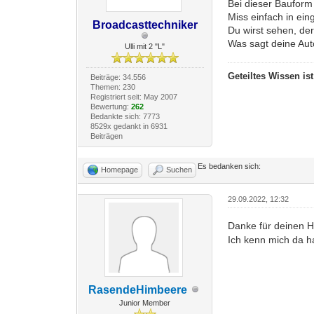
Bei dieser Bauform
Miss einfach in ei
Broadcasttechniker
Du wirst sehen, der
Was sagt deine Au
Ulli mit 2 "L"
Geteiltes Wissen is
Beiträge: 34.556
Themen: 230
Registriert seit: May 2007
Bewertung:
262
Bedankte sich: 7773
8529x gedankt in 6931
Beiträgen
Es bedanken sich:
Homepage
Suchen
29.09.2022, 12:32
Danke für deinen 
Ich kenn mich da h
RasendeHimbeere
Junior Member