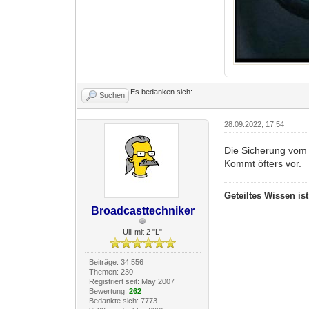
Es bedanken sich:
Suchen
28.09.2022, 17:54
Die Sicherung vom 
Kommt öfters vor.
Geteiltes Wissen is
Broadcasttechniker
Ulli mit 2 "L"
Beiträge: 34.556
Themen: 230
Registriert seit: May 2007
Bewertung:
262
Bedankte sich: 7773