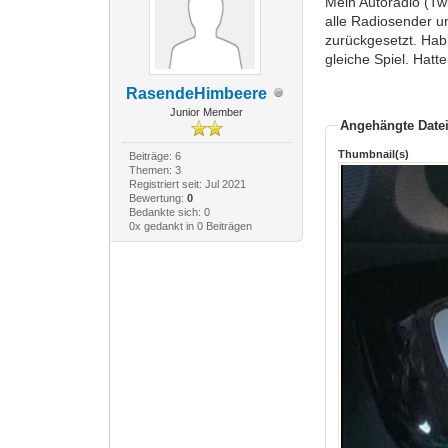
Mein Autoradio (Tw
alle Radiosender u
zurückgesetzt. Hab
gleiche Spiel. Hat
RasendeHimbeere
Junior Member
Angehängte Date
Thumbnail(s)
Beiträge: 6
Themen: 3
Registriert seit: Jul 2021
Bewertung:
0
Bedankte sich: 0
0x gedankt in 0 Beiträgen