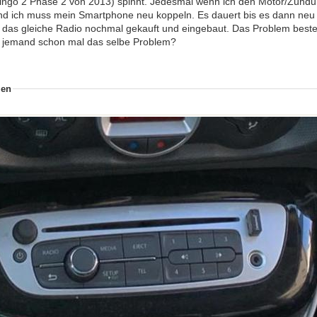
ingo 2 Phase 2 von 2013) spinnt. Jedesmal wenn ich den Motor/Zündun
nd ich muss mein Smartphone neu koppeln. Es dauert bis es dann neu s
 das gleiche Radio nochmal gekauft und eingebaut. Das Problem beste
te jemand schon mal das selbe Problem?
ien