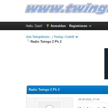
Hallo, Gast!
Anmelden
Registrieren
Das Twingoforum...
›
Tuning
›
Carhifi
Radio Twingo 2 Ph 2
0 Bewertung(en) - 0 im Durchschnitt
1
2
3
4
5
Radio Twingo 2 Ph 2
28.09.2022, 17:44