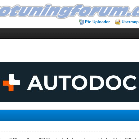
Pic Uploader
Usermap