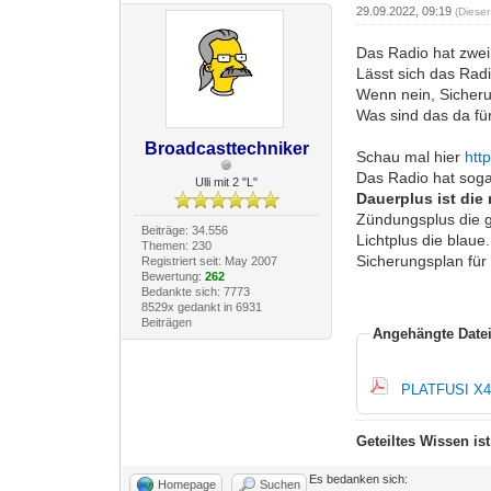
29.09.2022, 09:19
(Diese
Das Radio hat zwei
Lässt sich das Rad
Wenn nein, Sicheru
Was sind das da für
Broadcasttechniker
Schau mal hier
htt
Das Radio hat soga
Ulli mit 2 "L"
Dauerplus ist die
Zündungsplus die 
Beiträge: 34.556
Lichtplus die blaue.
Themen: 230
Sicherungsplan für 
Registriert seit: May 2007
Bewertung:
262
Bedankte sich: 7773
8529x gedankt in 6931
Beiträgen
Angehängte Date
PLATFUSI X
Geteiltes Wissen is
Es bedanken sich:
Homepage
Suchen