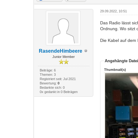
29.09.2022, 10:51
Das Radio lässt si
Ordnung. Wo sitzt 
Die Kabel auf dem
RasendeHimbeere
Junior Member
Angehängte Date
Thumbnail(s)
Beiträge: 6
Themen: 3
Registriert seit: Jul 2021
Bewertung:
0
Bedankte sich: 0
0x gedankt in 0 Beiträgen