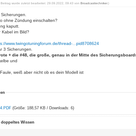
r Beitrag wurde zuletzt bearbeitet: 29.09.2022, 09:43 von
Broadcasttechniker
.)
 Sicherungen.
io ohne Zündung einschalten?
ng kaputt.
 Kabel im Bild?
ps://www.twingotuningforum.de/thread-...pid8708624
r 3 Sicherungen.
 rote + die #48, die große, genau in der Mitte des Sicherungsboar
gelbe und
Faule, weiß aber nicht ob es dein Modell ist
ien
44.PDF
(Größe: 188,57 KB / Downloads: 6)
t doppeltes Wissen