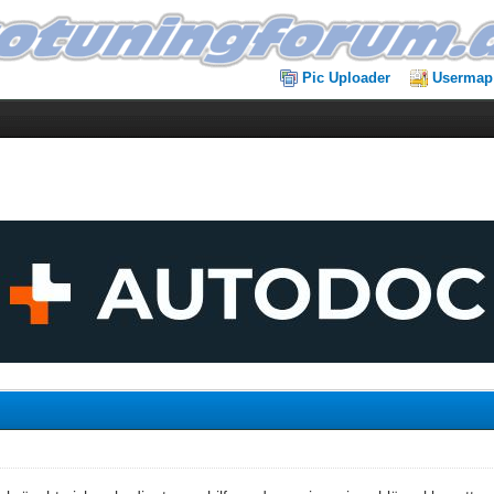
Pic Uploader
Usermap