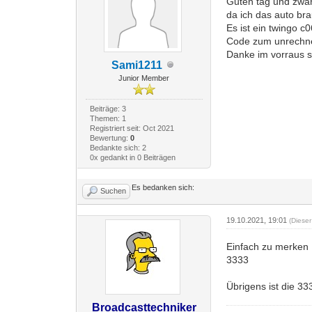
Guten tag und zwar
da ich das auto br
Es ist ein twingo c
Code zum unrechn
Danke im vorraus 
Sami1211
Junior Member
Beiträge: 3
Themen: 1
Registriert seit: Oct 2021
Bewertung:
0
Bedankte sich: 2
0x gedankt in 0 Beiträgen
Es bedanken sich:
Suchen
19.10.2021, 19:01
(Diese
Einfach zu merken
3333
Übrigens ist die 3
Broadcasttechniker