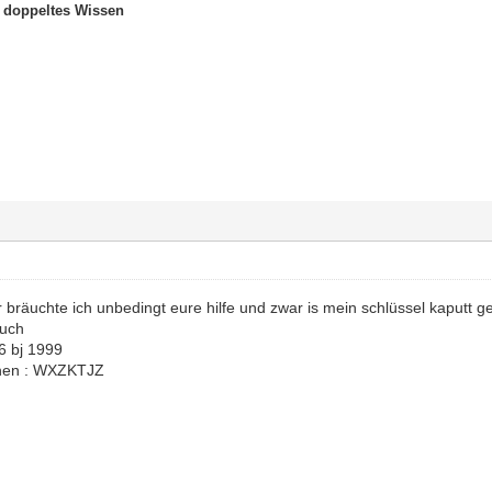
t doppeltes Wissen
 bräuchte ich unbedingt eure hilfe und zwar is mein schlüssel kaputt
auch
06 bj 1999
nen : WXZKTJZ