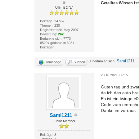
Geteiltes Wissen is
Ulli mit 2 "L"
Beiträge: 34.557
Themen: 230
Registriert seit: May 2007
Bewertung:
262
Bedankte sich: 7773
8529x gedankt in 6931
Beiträgen
Sami1211
Es bedanken sich:
Homepage
Suchen
20.10.2021, 06:15
Guten tag und zwar
da ich das auto br
Es ist ein twingo c
Code zum umrech
Danke im vorraus .
Sami1211
Junior Member
Beiträge: 3
Themen: 1