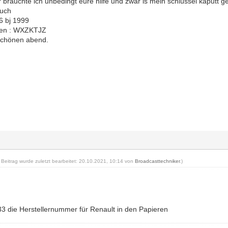
 bräuchte ich unbedingt eure hilfe und zwar is mein schlüssel kaputt
auch
06 bj 1999
en : WXZKTJZ
schönen abend.
r Beitrag wurde zuletzt bearbeitet: 20.10.2021, 10:14 von
Broadcasttechniker
.)
333 die Herstellernummer für Renault in den Papieren