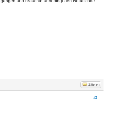
 gegangen und bräuchte unbedingt den Notfallcode
Zitieren
#2