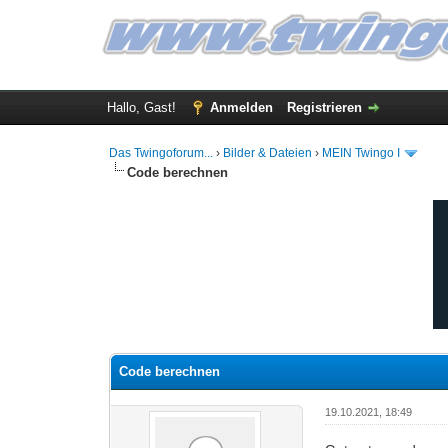
Hallo, Gast!
Anmelden
Registrieren
Das Twingoforum...
›
Bilder & Dateien
›
MEIN Twingo I
Code berechnen
0 Bewertung(en) - 0 im Durchschnitt
1
2
3
4
5
Code berechnen
19.10.2021, 18:49