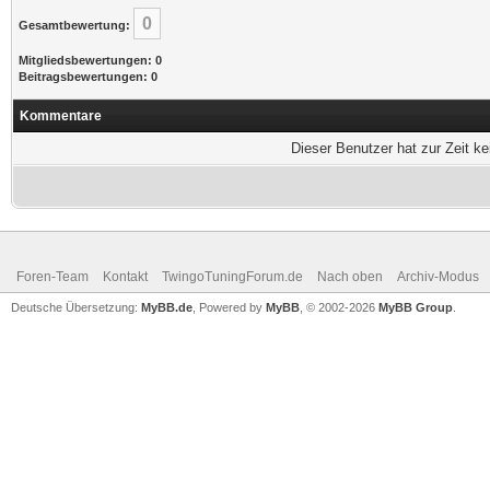
0
Gesamtbewertung:
Mitgliedsbewertungen: 0
Beitragsbewertungen: 0
Kommentare
Dieser Benutzer hat zur Zeit k
Foren-Team
Kontakt
TwingoTuningForum.de
Nach oben
Archiv-Modus
Deutsche Übersetzung:
MyBB.de
, Powered by
MyBB
, © 2002-2026
MyBB Group
.