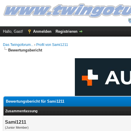
Hallo, Gast!
Anmelden
Registrieren
Das Twingoforum...
›
Profil von Sami1211
Bewertungsbericht
Bewertungsbericht für Sami1211
Zusammenfassung
Sami1211
(Junior Member)