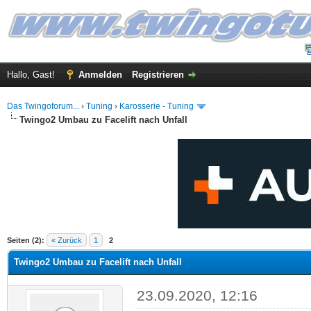
Hallo, Gast!
Anmelden
Registrieren
Das Twingoforum...
›
Tuning
›
Karosserie - Tuning
Twingo2 Umbau zu Facelift nach Unfall
 im Durchschnitt
Seiten (2):
« Zurück
1
2
Twingo2 Umbau zu Facelift nach Unfall
23.09.2020, 12:16