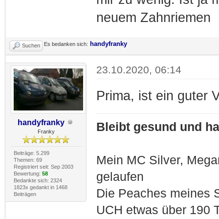
neuem Zahnriemen
handyfranky
Es bedanken sich:
Suchen
23.10.2020, 06:14
Prima, ist ein guter 
handyfranky
Bleibt gesund und hal
Franky
Beiträge: 5.299
Mein MC Silver, Meg
Themen: 69
Registriert seit: Sep 2003
gelaufen
Bewertung:
58
Bedankte sich: 2324
1823x gedankt in 1468
Die Peaches meines S
Beiträgen
UCH etwas über 190 T