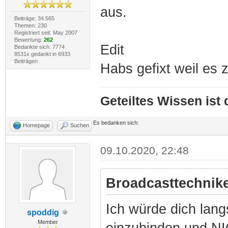
aus.
Beiträge: 34.565
Themen: 230
Registriert seit: May 2007
Bewertung:
262
Edit
Bedankte sich: 7774
8531x gedankt in 6933
Beiträgen
Habs gefixt weil es 
Geteiltes Wissen ist
Es bedanken sich:
Homepage
Suchen
09.10.2020, 22:48
Broadcasttechnike
Ich würde dich lang
spoddig
Member
einzubinden und N