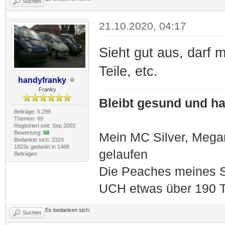
Suchen
21.10.2020, 04:17
Sieht gut aus, darf 
Teile, etc.
handyfranky
Franky
Bleibt gesund und hal
Beiträge: 5.299
Themen: 69
Registriert seit: Sep 2003
Bewertung:
58
Mein MC Silver, Meg
Bedankte sich: 2324
1823x gedankt in 1468
gelaufen
Beiträgen
Die Peaches meines S
UCH etwas über 190 T
Es bedanken sich:
Suchen