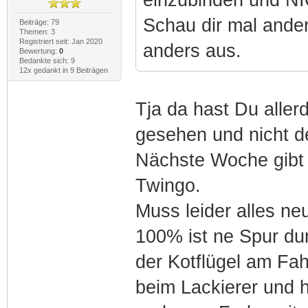
Schau dir mal ander
Beiträge: 79
Themen: 3
Registriert seit: Jan 2020
anders aus.
Bewertung:
0
Bedankte sich: 9
12x gedankt in 9 Beiträgen
Tja da hast Du aller
gesehen und nicht d
Nächste Woche gibt 
Twingo.
Muss leider alles ne
100% ist ne Spur du
der Kotflügel am Fa
beim Lackierer und 