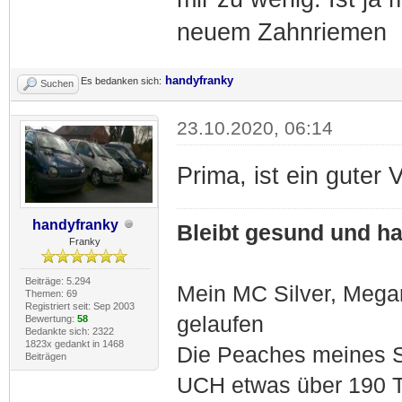
neuem Zahnriemen
handyfranky
Es bedanken sich:
Suchen
23.10.2020, 06:14
Prima, ist ein guter 
handyfranky
Bleibt gesund und hal
Franky
Beiträge: 5.294
Mein MC Silver, Meg
Themen: 69
Registriert seit: Sep 2003
gelaufen
Bewertung:
58
Bedankte sich: 2322
1823x gedankt in 1468
Die Peaches meines S
Beiträgen
UCH etwas über 190 T