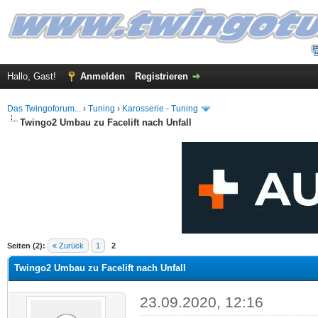
Hallo, Gast!
Anmelden
Registrieren
Das Twingoforum...
›
Tuning
›
Karosserie - Tuning
Twingo2 Umbau zu Facelift nach Unfall
 im Durchschnitt
Seiten (2):
« Zurück
1
2
Twingo2 Umbau zu Facelift nach Unfall
23.09.2020, 12:16