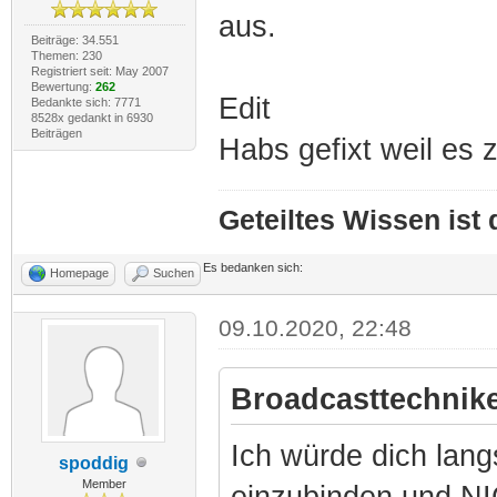
aus.
Beiträge: 34.551
Themen: 230
Registriert seit: May 2007
Bewertung:
262
Edit
Bedankte sich: 7771
8528x gedankt in 6930
Beiträgen
Habs gefixt weil es 
Geteiltes Wissen ist
Es bedanken sich:
Homepage
Suchen
09.10.2020, 22:48
Broadcasttechnike
Ich würde dich lang
spoddig
Member
einzubinden und N