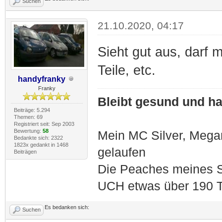
Suchen
21.10.2020, 04:17
Sieht gut aus, darf 
Teile, etc.
handyfranky
Franky
Bleibt gesund und hal
Beiträge: 5.294
Themen: 69
Registriert seit: Sep 2003
Bewertung:
58
Mein MC Silver, Meg
Bedankte sich: 2322
1823x gedankt in 1468
gelaufen
Beiträgen
Die Peaches meines S
UCH etwas über 190 T
Es bedanken sich:
Suchen