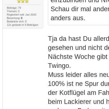
Schau dir mal ander
Beiträge: 79
Themen: 3
Registriert seit: Jan 2020
anders aus.
Bewertung:
0
Bedankte sich: 9
12x gedankt in 9 Beiträgen
Tja da hast Du aller
gesehen und nicht d
Nächste Woche gibt 
Twingo.
Muss leider alles ne
100% ist ne Spur du
der Kotflügel am Fa
beim Lackierer und 