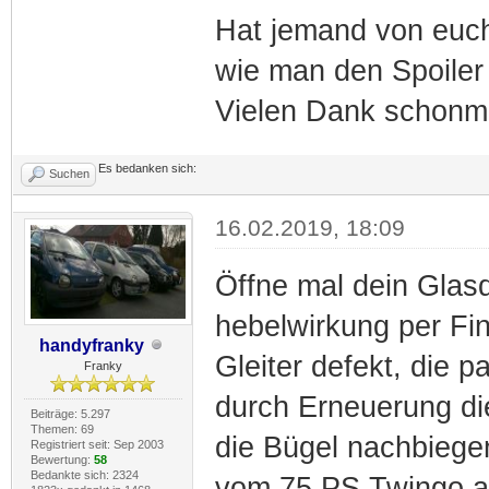
Hat jemand von euch
wie man den Spoiler
Vielen Dank schonmal
Es bedanken sich:
Suchen
16.02.2019, 18:09
Öffne mal dein Glas
hebelwirkung per Fin
handyfranky
Gleiter defekt, die
Franky
durch Erneuerung die
Beiträge: 5.297
Themen: 69
die Bügel nachbiege
Registriert seit: Sep 2003
Bewertung:
58
Bedankte sich: 2324
vom 75 PS Twingo a