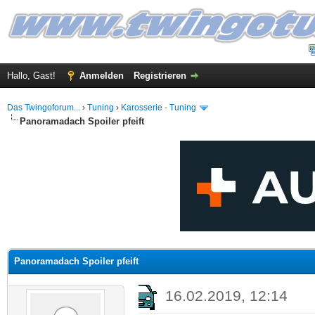
Hallo, Gast!
Anmelden
Registrieren
Das Twingoforum...
›
Tuning
›
Karosserie - Tuning
Panoramadach Spoiler pfeift
 im Durchschnitt
Panoramadach Spoiler pfeift
16.02.2019, 12:14