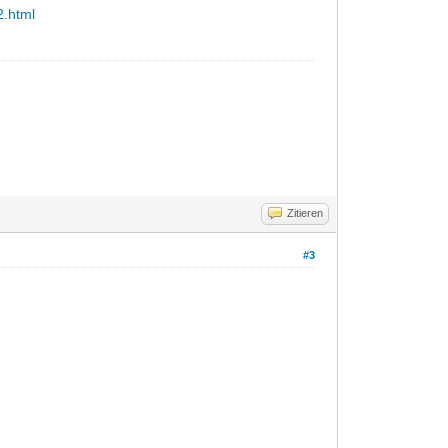
2.html
Zitieren
#3