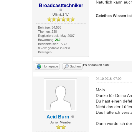
Natürlich kann auch
Broadcasttechniker
Ulli mit 2 "L"
Geteiltes Wissen is
Beiträge: 34.558
Themen: 230
Registriert seit: May 2007
Bewertung:
262
Bedankte sich: 7773
8529x gedankt in 6931
Beiträgen
Es bedanken sich:
Homepage
Suchen
04.10.2018, 07:09
Moin
Danke für Deine An
Du hast einen defe
Nicht das der Lüft
Das hätte ich verst
Acid Burn
Junior Member
Dann werde ich den