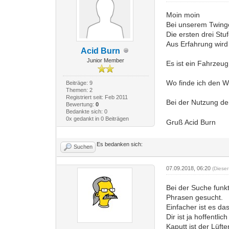
Moin moin
Bei unserem Twingo
Die ersten drei Stu
Aus Erfahrung wird
Acid Burn
Junior Member
Es ist ein Fahrzeu
Wo finde ich den W
Beiträge: 9
Themen: 2
Registriert seit: Feb 2011
Bei der Nutzung de
Bewertung:
0
Bedankte sich: 0
0x gedankt in 0 Beiträgen
Gruß Acid Burn
Es bedanken sich:
Suchen
07.09.2018, 06:20
(Diese
Bei der Suche funk
Phrasen gesucht.
Einfacher ist es d
Dir ist ja hoffentl
Kaputt ist der Lüft