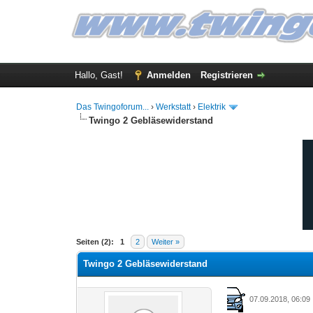
Hallo, Gast!
Anmelden
Registrieren
Das Twingoforum...
›
Werkstatt
›
Elektrik
Twingo 2 Gebläsewiderstand
0 Bewertung(en) - 0 im Durchschnitt
1
2
3
4
5
Seiten (2):
1
2
Weiter »
Twingo 2 Gebläsewiderstand
07.09.2018, 06:09