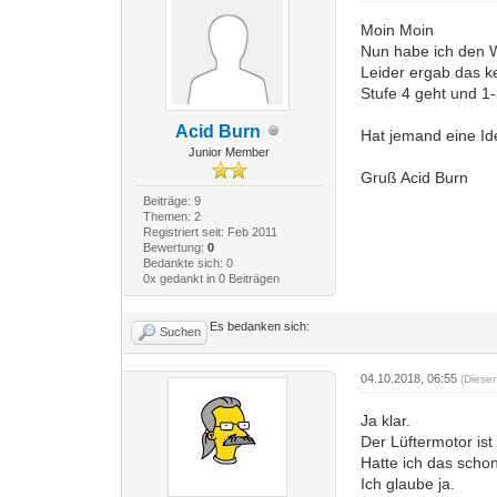
Moin Moin
Nun habe ich den W
Leider ergab das k
Stufe 4 geht und 1-
Acid Burn
Hat jemand eine Id
Junior Member
Gruß Acid Burn
Beiträge: 9
Themen: 2
Registriert seit: Feb 2011
Bewertung:
0
Bedankte sich: 0
0x gedankt in 0 Beiträgen
Es bedanken sich:
Suchen
04.10.2018, 06:55
(Diese
Ja klar.
Der Lüftermotor ist
Hatte ich das scho
Ich glaube ja.