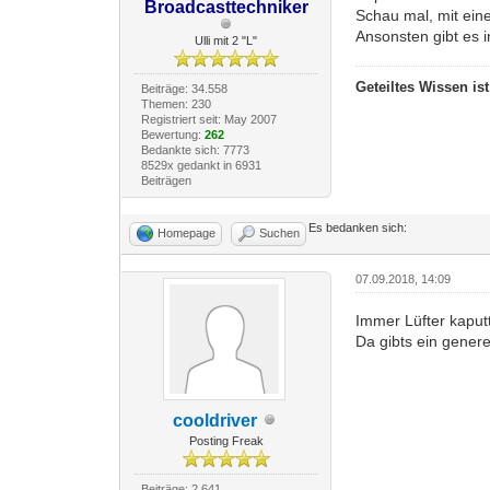
Broadcasttechniker
Schau mal, mit ein
Ansonsten gibt es 
Ulli mit 2 "L"
Geteiltes Wissen is
Beiträge: 34.558
Themen: 230
Registriert seit: May 2007
Bewertung:
262
Bedankte sich: 7773
8529x gedankt in 6931
Beiträgen
Es bedanken sich:
Homepage
Suchen
07.09.2018, 14:09
Immer Lüfter kapu
Da gibts ein genere
cooldriver
Posting Freak
Beiträge: 2.641