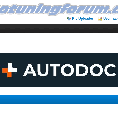
Pic Uploader
Usermap