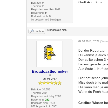
Gruß Acid Burn
Beiträge: 9
Themen: 2
Registriert seit: Feb 2011
Bewertung:
0
Bedankte sich: 0
0x gedankt in 0 Beiträgen
Es bedanken sich:
Suchen
04.10.2018, 07:29
(Diese
Bei der Reparatur 
Du kannst ja auch 
Der sollte schon 3
Bei mir gerade get
Aus Stufe 1 läuft 
Broadcasttechniker
Hier hat schon jem
Ulli mit 2 "L"
Miss doch bitte ma
Die kann man ja au
Beiträge: 34.558
Wenn du Pech hast 
Themen: 230
Registriert seit: May 2007
Bewertung:
262
Geteiltes Wissen is
Bedankte sich: 7773
8529x gedankt in 6931