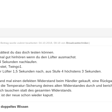
r Beitrag wurde zuletzt bearbeitet: 04.10.2018, 08:16 von
Broadcasttechniker
.)
hättest du das doch testen können.
mal gut hinhören wenn du den Lüfter ausmachst.
-4 Sekunden nachlaufen.
estet, Twingo1.
der Lüfter 1,5 Sekunden nach, aus Stufe 4 höchstens 3 Sekunden.
and mal einen defekten Widerstand beim Händler gekauft, eine Rückga
l die Temperatur-Sicherung deines alten Widerstandes durch und berich
ch tauschen statt des gesamten Widerstands.
ist der neue schon wieder kaputt.
t doppeltes Wissen