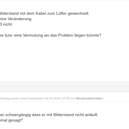
iderstand mit dem Kabel zum Lüfter gewechselt.
eine Veränderung.
3 nicht.
ee bzw. eine Vermutung wo das Problem liegen könnte?
r Beitrag wurde zuletzt bearbeitet: 04.10.2018, 07:00 von
Broadcasttechniker
.)
 so schwergängig dass er mit Widerstand nicht anläuft.
nmal gesagt?