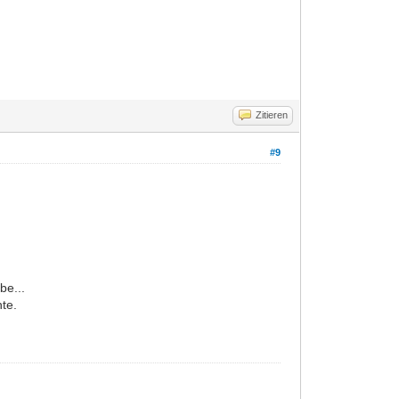
Zitieren
#9
be...
te.