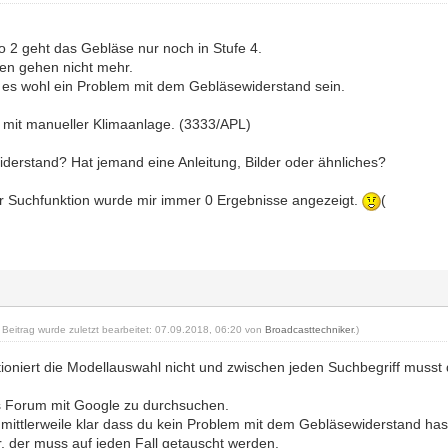
 2 geht das Gebläse nur noch in Stufe 4.
fen gehen nicht mehr.
 es wohl ein Problem mit dem Gebläsewiderstand sein.
g mit manueller Klimaanlage. (3333/APL)
iderstand? Hat jemand eine Anleitung, Bilder oder ähnliches?
r Suchfunktion wurde mir immer 0 Ergebnisse angezeigt.
(
r Beitrag wurde zuletzt bearbeitet: 07.09.2018, 06:20 von
Broadcasttechniker
.)
tioniert die Modellauswahl nicht und zwischen jeden Suchbegriff musst
as Forum mit Google zu durchsuchen.
ich mittlerweile klar dass du kein Problem mit dem Gebläsewiderstand hast
er, der muss auf jeden Fall getauscht werden.