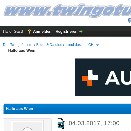
Hallo, Gast!
Anmelden
Registrieren
Das Twingoforum...
›
Bilder & Dateien
›
...und das bin ICH!
Hallo aus Wien
 im Durchschnitt
Hallo aus Wien
04.03.2017, 17:00