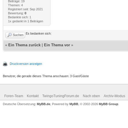
Beiträge: 19
Themen: 4
Registriert seit: Sep 2021
Bewertung:
0
Bedankte sich: 1
1x gedankt in 1 Beiträgen
Es bedanken sich:
Suchen
«
Ein Thema zurück
|
Ein Thema vor
»
Druckversion anzeigen
Benutzer, die gerade dieses Thema anschauen: 3 Gast/Gäste
Foren-Team
Kontakt
TwingoTuningForum.de
Nach oben
Archiv-Modus
Deutsche Übersetzung:
MyBB.de
, Powered by
MyBB
, © 2002-2026
MyBB Group
.