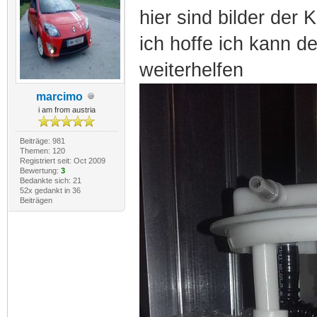
hier sind bilder der
ich hoffe ich kann d
weiterhelfen
marcimo
i am from austria
Beiträge: 981
Themen: 120
Registriert seit: Oct 2009
Bewertung:
3
Bedankte sich: 21
52x gedankt in 36
Beiträgen