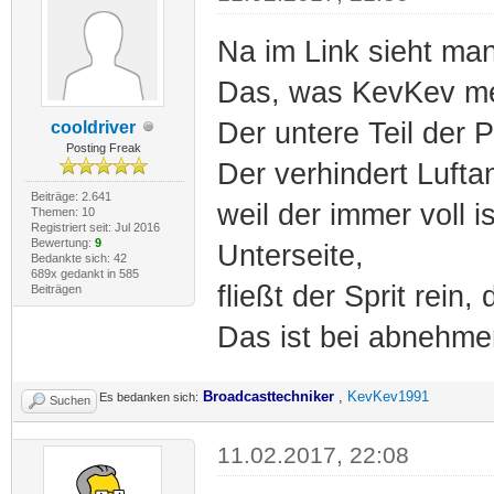
Na im Link sieht ma
Das, was KevKev mei
Der untere Teil der 
cooldriver
Posting Freak
Der verhindert Lufta
Beiträge: 2.641
weil der immer voll 
Themen: 10
Registriert seit: Jul 2016
Bewertung:
9
Unterseite,
Bedankte sich: 42
689x gedankt in 585
fließt der Sprit rein,
Beiträgen
Das ist bei abnehme
Broadcasttechniker
,
KevKev1991
Es bedanken sich:
Suchen
11.02.2017, 22:08