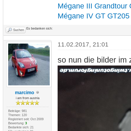
Mégane III Grandtour
Mégane IV GT GT205 i
Es bedanken sich:
Suchen
11.02.2017, 21:01
so nun die bilder im
marcimo
i am from austria
Beiträge: 981
Themen: 120
Registriert seit: Oct 2009
Bewertung:
3
Bedankte sich: 21