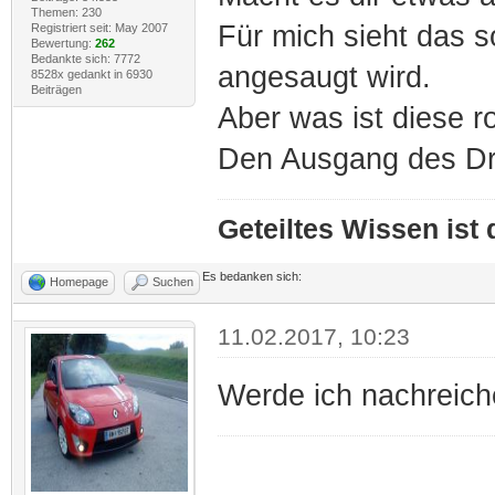
Themen: 230
Für mich sieht das so
Registriert seit: May 2007
Bewertung:
262
Bedankte sich: 7772
angesaugt wird.
8528x gedankt in 6930
Beiträgen
Aber was ist diese 
Den Ausgang des Dr
Geteiltes Wissen ist
Es bedanken sich:
Homepage
Suchen
11.02.2017, 10:23
Werde ich nachreich