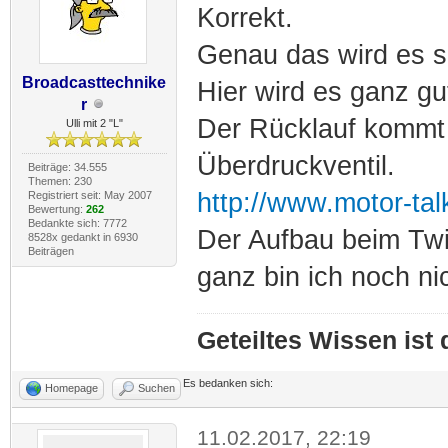
Korrekt.
Genau das wird es s
Broadcasttechnike
Hier wird es ganz gut
r
Der Rücklauf kommt
Ulli mit 2 "L"
Überdruckventil.
Beiträge: 34.555
Themen: 230
http://www.motor-talk
Registriert seit: May 2007
Bewertung:
262
Bedankte sich: 7772
Der Aufbau beim Twi
8528x gedankt in 6930
Beiträgen
ganz bin ich noch ni
Geteiltes Wissen ist
Es bedanken sich:
Homepage
Suchen
11.02.2017, 22:19