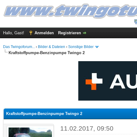
Hallo, Gast!
Anmelden
Registrieren
Das Twingoforum...
›
Bilder & Dateien
›
Sonstige Bilder
Kraftstoffpumpe-Benzinpumpe Twingo 2
 im Durchschnitt
Kraftstoffpumpe-Benzinpumpe Twingo 2
11.02.2017, 09:50