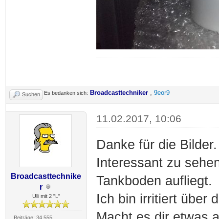
Broadcasttechniker
,
9eor9
Es bedanken sich:
Suchen
11.02.2017, 10:06
Danke für die Bilder.
Interessant zu sehen
Broadcasttechnike
Tankboden aufliegt.
r
Ich bin irritiert übe
Ulli mit 2 "L"
Macht es dir etwas
Beiträge: 34.555