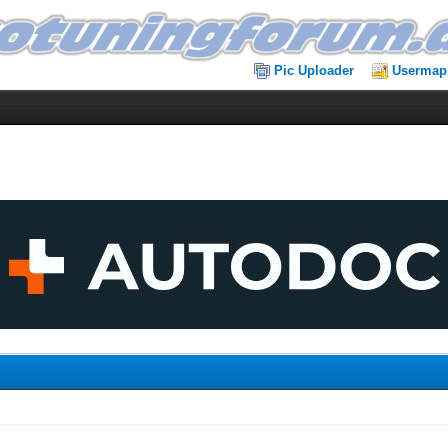
Pic Uploader
Usermap