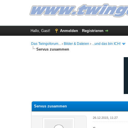
Hallo, Gast!
Anmelden
Registrieren
Das Twingoforum...
›
Bilder & Dateien
›
...und das bin ICH!
Servus zusammen
0 Bewertung(en) - 0 im Durchschnitt
1
2
3
4
5
Servus zusammen
26.12.2015, 11:27