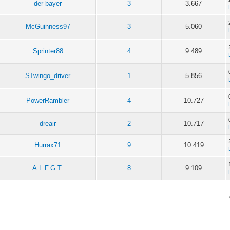
der-bayer
3
3.667
McGuinness97
3
5.060
Sprinter88
4
9.489
STwingo_driver
1
5.856
PowerRambler
4
10.727
dreair
2
10.717
Hurrax71
9
10.419
A.L.F.G.T.
8
9.109