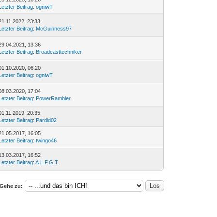
Letzter Beitrag
:
ogniwT
21.11.2022, 23:33
Letzter Beitrag
:
McGuinness97
29.04.2021, 13:36
Letzter Beitrag
:
Broadcasttechniker
01.10.2020, 06:20
Letzter Beitrag
:
ogniwT
08.03.2020, 17:04
Letzter Beitrag
:
PowerRambler
01.11.2019, 20:35
Letzter Beitrag
:
Pardid02
21.05.2017, 16:05
Letzter Beitrag
:
twingo46
13.03.2017, 16:52
Letzter Beitrag
:
A.L.F.G.T.
Gehe zu: