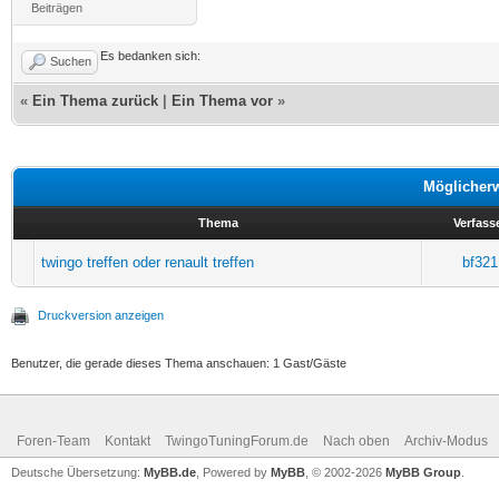
Beiträgen
Es bedanken sich:
Suchen
«
Ein Thema zurück
|
Ein Thema vor
»
Möglicher
Thema
Verfass
twingo treffen oder renault treffen
bf321
Druckversion anzeigen
Benutzer, die gerade dieses Thema anschauen: 1 Gast/Gäste
Foren-Team
Kontakt
TwingoTuningForum.de
Nach oben
Archiv-Modus
Deutsche Übersetzung:
MyBB.de
, Powered by
MyBB
, © 2002-2026
MyBB Group
.