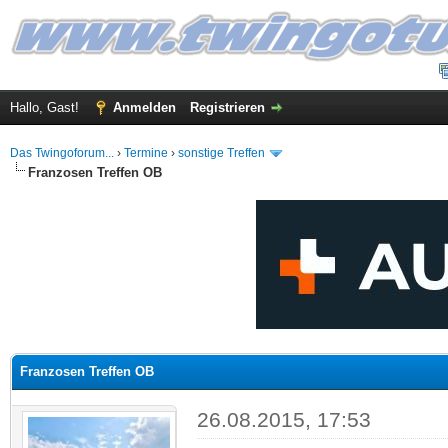
Hallo, Gast!
Anmelden
Registrieren
Das Twingoforum...
›
Termine
›
sonstige Treffen
Franzosen Treffen OB
 im Durchschnitt
Franzosen Treffen OB
26.08.2015, 17:53