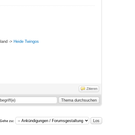
hland ->
Heide Twingos
Zitieren
Gehe zu: