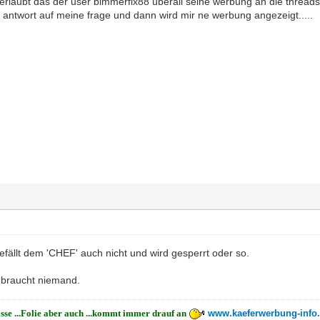
 erlaubt das der user bimmerfix88 überall seine werbung an die thread
e antwort auf meine frage und dann wird mir ne werbung angezeigt.....
gefällt dem 'CHEF' auch nicht und wird gesperrt oder so.
d braucht niemand.
asse ...Folie aber auch ...kommt immer drauf an
www.kaeferwerbung-info