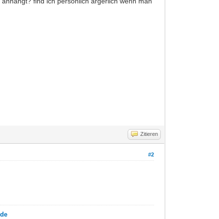
s anhängt? find ich persönlich ärgerlich wenn man
Zitieren
#2
.de