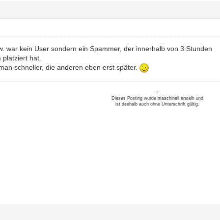
zw. war kein User sondern ein Spammer, der innerhalb von 3 Stunden
platziert hat.
 man schneller, die anderen eben erst später.
-
Dieses Posting wurde maschinell erstellt und
ist deshalb auch ohne Unterschrift gültig.