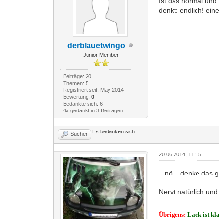
Ist das normal und
denkt: endlich! ein
derblauetwingo
Junior Member
Beiträge: 20
Themen: 5
Registriert seit: May 2014
Bewertung:
0
Bedankte sich: 6
4x gedankt in 3 Beiträgen
Es bedanken sich:
Suchen
20.06.2014, 11:15
...nö ...denke das 
Nervt natürlich un
Übrigens:
Lack ist kl