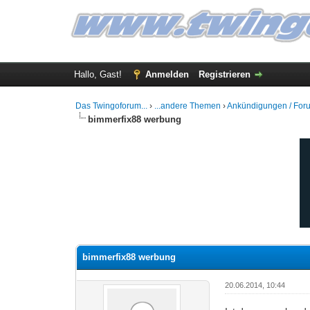
Hallo, Gast!
Anmelden
Registrieren
Das Twingoforum...
›
...andere Themen
›
Ankündigungen / For
bimmerfix88 werbung
0 Bewertung(en) - 0 im Durchschnitt
1
2
3
4
5
bimmerfix88 werbung
20.06.2014, 10:44