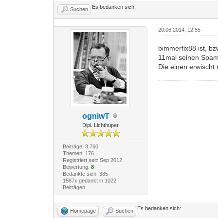
Es bedanken sich:
Suchen
20.06.2014, 12:55
bimmerfix88 ist, b
11mal seinen Spam 
Die einen erwischt
ogniwT
Dipl. Lichthuper
Beiträge: 3.760
Themen: 176
Registriert seit: Sep 2012
Bewertung:
8
Bedankte sich: 385
1587x gedankt in 1022
Beiträgen
Es bedanken sich:
Homepage
Suchen