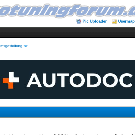
Pic Uploader
Usermap
umsgestaltung