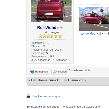
RölliWohde
Heide-Twingos
Twingo Red Rat
<--- 
Beiträge: 4.942
Themen: 62
Registriert seit: Jun 2004
Bewertung:
22
Bedankte sich: 187
392x gedankt in 278 Beiträgen
Es bedanken sich:
Homepage
Suchen
«
Ein Thema zurück
|
Ein Thema vor
»
Druckversion anzeigen
Benutzer, die gerade dieses Thema anschauen: 1 Gast/Gäste