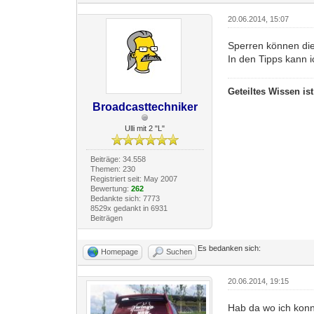
20.06.2014, 15:07
Sperren können di
In den Tipps kann i
Geteiltes Wissen is
Broadcasttechniker
Ulli mit 2 "L"
Beiträge: 34.558
Themen: 230
Registriert seit: May 2007
Bewertung:
262
Bedankte sich: 7773
8529x gedankt in 6931
Beiträgen
Es bedanken sich:
Homepage
Suchen
20.06.2014, 19:15
Hab da wo ich konnt