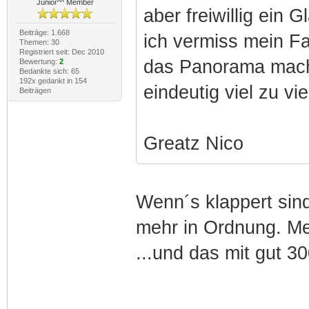
Junior^^ Member
aber freiwillig ein 
Beiträge: 1.668
ich vermiss mein Fa
Themen: 30
Registriert seit: Dec 2010
das Panorama macht
Bewertung:
2
Bedankte sich: 65
192x gedankt in 154
eindeutig viel zu viel
Beiträgen
Greatz Nico
Wenn´s klappert sind
mehr in Ordnung. Mei
...und das mit gut 3