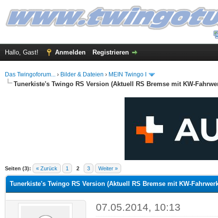
Hallo, Gast!
Anmelden
Registrieren
Das Twingoforum...
›
Bilder & Dateien
›
MEIN Twingo I
Tunerkiste's Twingo RS Version (Aktuell RS Bremse mit KW-Fahrwerk
.5 im Durchschnitt
Seiten (3):
« Zurück
1
2
3
Weiter »
Tunerkiste's Twingo RS Version (Aktuell RS Bremse mit KW-Fahrwerk 
07.05.2014, 10:13