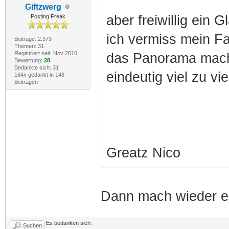
Giftzwerg
aber freiwillig ein 
Posting Freak
ich vermiss mein Fa
Beiträge: 2.373
Themen: 31
Registriert seit: Nov 2010
das Panorama macht
Bewertung:
28
Bedankte sich: 31
eindeutig viel zu viel
164x gedankt in 148
Beiträgen
Greatz Nico
Dann mach wieder ein
Es bedanken sich:
Suchen