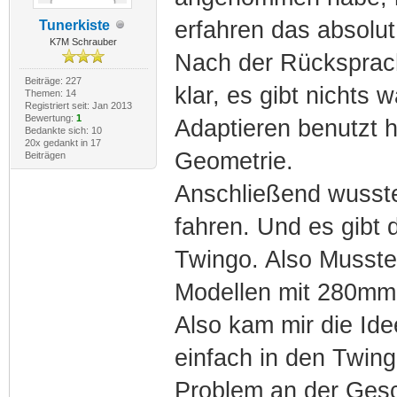
erfahren das absolut
Tunerkiste
K7M Schrauber
Nach der Rücksprach
Beiträge: 227
klar, es gibt nichts
Themen: 14
Registriert seit: Jan 2013
Bewertung:
1
Adaptieren benutzt 
Bedankte sich: 10
20x gedankt in 17
Geometrie.
Beiträgen
Anschließend wusste
fahren. Und es gibt 
Twingo. Also Musste
Modellen mit 280mm
Also kam mir die Id
einfach in den Twing
Problem an der Ges