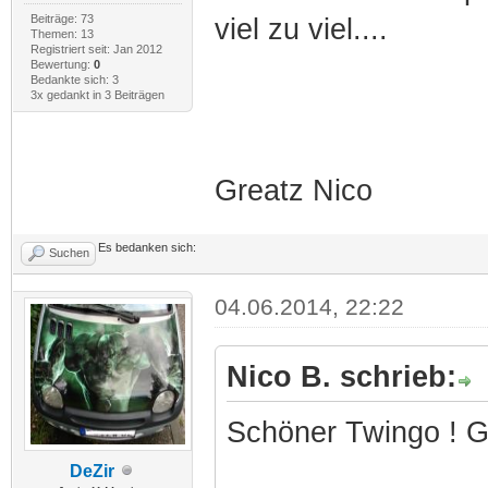
Beiträge: 73
viel zu viel....
Themen: 13
Registriert seit: Jan 2012
Bewertung:
0
Bedankte sich: 3
3x gedankt in 3 Beiträgen
Greatz Nico
Es bedanken sich:
Suchen
04.06.2014, 22:22
Nico B. schrieb:
Schöner Twingo ! Gef
DeZir