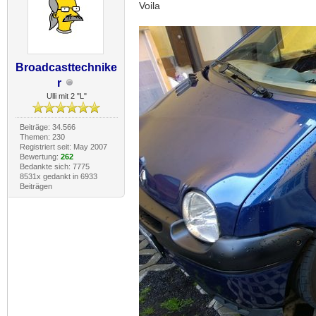
Voila
Broadcasttechnike
r
Ulli mit 2 "L"
Beiträge: 34.566
Themen: 230
Registriert seit: May 2007
Bewertung:
262
Bedankte sich: 7775
8531x gedankt in 6933
Beiträgen