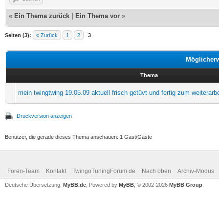
«
Ein Thema zurück
|
Ein Thema vor
»
Seiten (3):
« Zurück
1
2
3
Möglicher
Thema
mein twingtwing 19.05.09 aktuell frisch getüvt und fertig zum weiterarb
Druckversion anzeigen
Benutzer, die gerade dieses Thema anschauen: 1 Gast/Gäste
Foren-Team
Kontakt
TwingoTuningForum.de
Nach oben
Archiv-Modus
Deutsche Übersetzung:
MyBB.de
, Powered by
MyBB
, © 2002-2026
MyBB Group
.