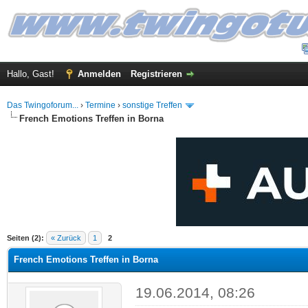
Hallo, Gast!
Anmelden
Registrieren
Das Twingoforum...
›
Termine
›
sonstige Treffen
French Emotions Treffen in Borna
 im Durchschnitt
Seiten (2):
« Zurück
1
2
French Emotions Treffen in Borna
19.06.2014, 08:26