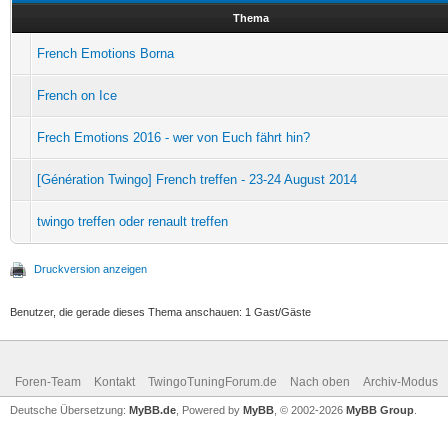
Thema
French Emotions Borna
French on Ice
Frech Emotions 2016 - wer von Euch fährt hin?
[Génération Twingo] French treffen - 23-24 August 2014
twingo treffen oder renault treffen
Druckversion anzeigen
Benutzer, die gerade dieses Thema anschauen: 1 Gast/Gäste
Foren-Team
Kontakt
TwingoTuningForum.de
Nach oben
Archiv-Modus
Deutsche Übersetzung:
MyBB.de
, Powered by
MyBB
, © 2002-2026
MyBB Group
.