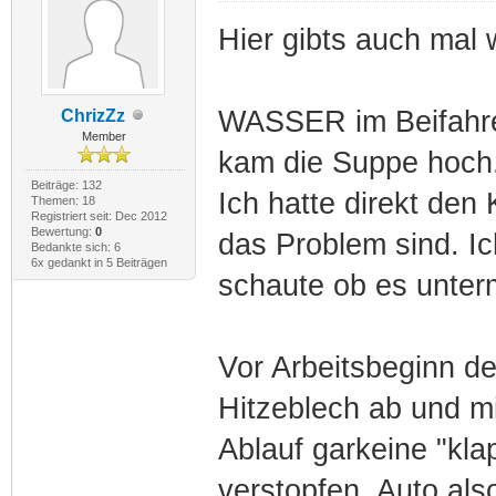
Hier gibts auch mal
WASSER im Beifahre
ChrizZz
Member
kam die Suppe hoch
Beiträge: 132
Ich hatte direkt den 
Themen: 18
Registriert seit: Dec 2012
Bewertung:
0
das Problem sind. Ic
Bedankte sich: 6
6x gedankt in 5 Beiträgen
schaute ob es unterm
Vor Arbeitsbeginn de
Hitzeblech ab und mi
Ablauf garkeine "kl
verstopfen. Auto als