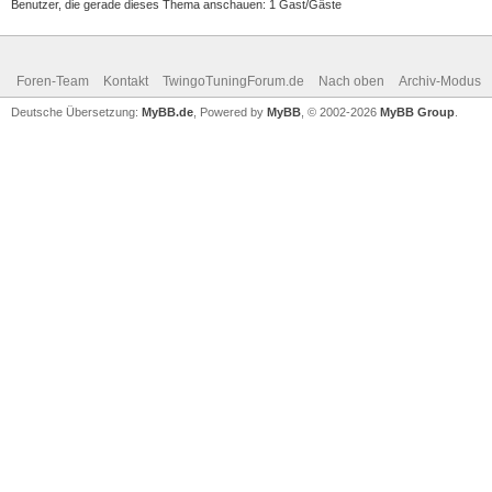
Benutzer, die gerade dieses Thema anschauen: 1 Gast/Gäste
Foren-Team
Kontakt
TwingoTuningForum.de
Nach oben
Archiv-Modus
Deutsche Übersetzung:
MyBB.de
, Powered by
MyBB
, © 2002-2026
MyBB Group
.