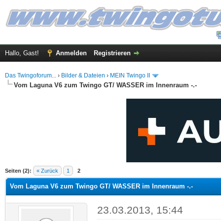
Hallo, Gast!
Anmelden
Registrieren
Das Twingoforum...
›
Bilder & Dateien
›
MEIN Twingo II
Vom Laguna V6 zum Twingo GT/ WASSER im Innenraum -.-
 im Durchschnitt
Seiten (2):
« Zurück
1
2
Vom Laguna V6 zum Twingo GT/ WASSER im Innenraum -.-
23.03.2013, 15:44