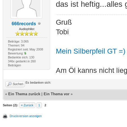
das ist heftig...alles
Gruß
666records
Audiophilist
Tobi
Beiträge: 3.065
Themen: 94
Mein Silberpfeil GT =)
Registriert seit: May 2008
Bewertung:
5
Bedankte sich: 130
346x gedankt in 260
Beiträgen
Am Öl kanns nicht lieg
Es bedanken sich:
Suchen
«
Ein Thema zurück
|
Ein Thema vor
»
Seiten (2):
« Zurück
1
2
Druckversion anzeigen