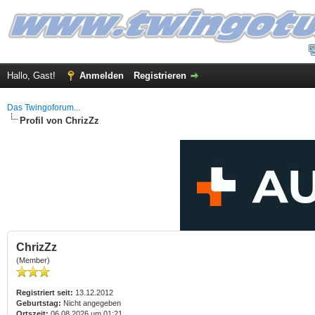
Hallo, Gast!
Anmelden
Registrieren
Das Twingoforum...
Profil von ChrizZz
ChrizZz
(Member)
Registriert seit:
13.12.2012
Geburtstag:
Nicht angegeben
Ortszeit:
06.08.2026 um 01:21