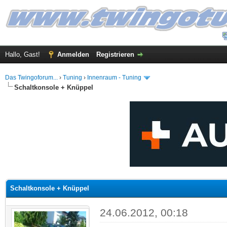
Hallo, Gast!
Anmelden
Registrieren
Das Twingoforum...
›
Tuning
›
Innenraum - Tuning
Schaltkonsole + Knüppel
 im Durchschnitt
Schaltkonsole + Knüppel
24.06.2012, 00:18