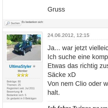
Gruss
Es bedanken sich:
Suchen
24.06.2012, 12:15
Ja... war jetzt viell
Ich suche eine kompl
Etwas das richtig z
UltimaStyler
Member
Säcke xD
Beiträge: 80
Von nem Clio oder w
Themen: 25
Registriert seit: Jul 2011
halt.
Bewertung:
0
Bedankte sich: 5
0x gedankt in 0 Beiträgen
Ich fahre Twingo na und