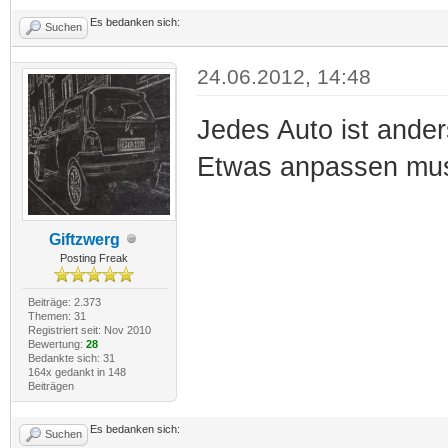
Es bedanken sich:
Suchen
24.06.2012, 14:48
Jedes Auto ist ande
Etwas anpassen mus
Giftzwerg
Posting Freak
Beiträge: 2.373
Themen: 31
Registriert seit: Nov 2010
Bewertung:
28
Bedankte sich: 31
164x gedankt in 148
Beiträgen
Es bedanken sich:
Suchen