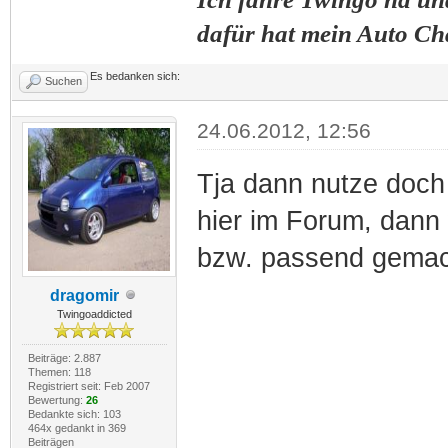
dafür hat mein Auto Ch
Es bedanken sich:
Suchen
24.06.2012, 12:56
Tja dann nutze doch 
hier im Forum, dann 
bzw. passend gemac
dragomir
Twingoaddicted
Beiträge: 2.887
Themen: 118
Registriert seit: Feb 2007
Bewertung:
26
Bedankte sich: 103
464x gedankt in 369
Beiträgen