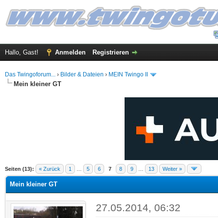
Hallo, Gast!
Anmelden
Registrieren
Das Twingoforum...
›
Bilder & Dateien
›
MEIN Twingo II
Mein kleiner GT
.86 im Durchschnitt
Seiten (13):
« Zurück
1
…
5
6
7
8
9
…
13
Weiter »
Mein kleiner GT
27.05.2014, 06:32