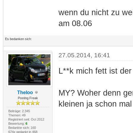
wenn du nicht zu we
am 08.06
Es bedanken sich:
27.05.2014, 16:41
L**k mich fett ist der
MY? Woher denn gen
Theloo
Posting Freak
kleinen ja schon ma
Beiträge: 2.345
Themen: 49
Registriert seit: Oct 2012
Bewertung:
6
Bedankte sich: 160
674x gedankt in 468