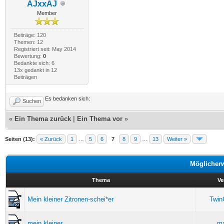
AJxxAJ
Member
Beiträge: 120
Themen: 12
Registriert seit: May 2014
Bewertung:
0
Bedankte sich: 6
13x gedankt in 12
Beiträgen
Es bedanken sich:
Suchen
«
Ein Thema zurück
|
Ein Thema vor
»
Seiten (13):
« Zurück
1
…
5
6
7
8
9
…
13
Weiter »
Möglicher
Thema
Ve
Mein kleiner Zitronen-schei*er
Twin
mein kleiner
ma