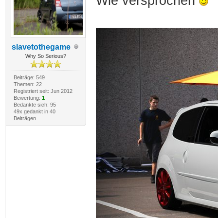
Wie versprochen
slavetothegame
Why So Serious?
Beiträge: 549
Themen: 22
Registriert seit: Jun 2012
Bewertung:
1
Bedankte sich: 95
49x gedankt in 40
Beiträgen