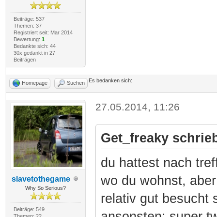
Beiträge: 537
Themen: 37
Registriert seit: Mar 2014
Bewertung:
1
Bedankte sich: 44
30x gedankt in 27
Beiträgen
Es bedanken sich:
Homepage
Suchen
27.05.2014, 11:26
Get_freaky schrie
du hattest nach tref
wo du wohnst, aber
slavetothegame
Why So Serious?
relativ gut besucht
Beiträge: 549
ansonsten: super t
Themen: 22