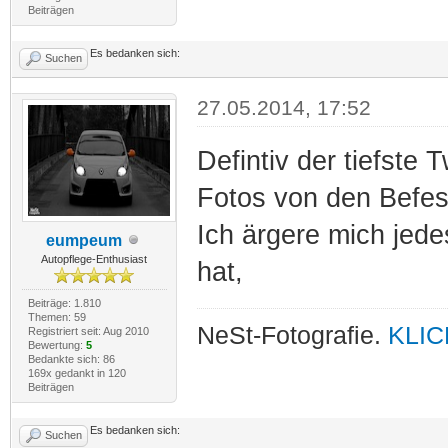
Beiträgen
Es bedanken sich:
Suchen
27.05.2014, 17:52
Defintiv der tiefste
Fotos von den Befes
Ich ärgere mich jede
eumpeum
Autopflege-Enthusiast
hat,
Beiträge: 1.810
Themen: 59
NeSt-Fotografie.
KLIC
Registriert seit: Aug 2010
Bewertung:
5
Bedankte sich: 86
169x gedankt in 120
Beiträgen
Es bedanken sich:
Suchen