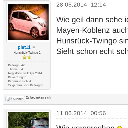
28.05.2014, 12:14
Wie geil dann sehe i
Mayen-Koblenz auch! 
Hunsrück-Twingo sin
piet11
Sieht schon echt sch
Hunsrück-Twingo 2
Beiträge: 42
Themen: 4
Registriert seit: Apr 2014
Bewertung:
0
Bedankte sich: 4
2x gedankt in 2 Beiträgen
Es bedanken sich:
Suchen
11.06.2014, 00:56