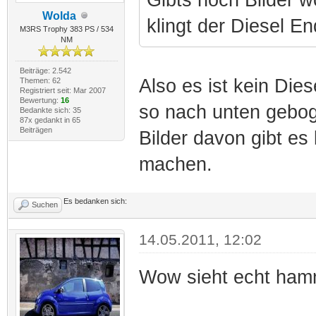
Wolda
klingt der Diesel En
M3RS Trophy 383 PS / 534
NM
Beiträge: 2.542
Also es ist kein Dies
Themen: 62
Registriert seit: Mar 2007
Bewertung:
16
so nach unten gebog
Bedankte sich: 35
87x gedankt in 65
Beiträgen
Bilder davon gibt es
machen.
Es bedanken sich:
Suchen
14.05.2011, 12:02
Wow sieht echt hamm