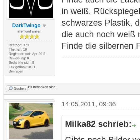
in weiß. Rückspiegel
schwarzes Plastik, da
DarkTwingo
irren und wirren
die auch noch weiß
Finde die silbernen 
Beiträge: 379
Themen: 19
Registriert seit: Apr 2011
Bewertung:
0
Bedankte sich: 8
14x gedankt in 11
Beiträgen
Es bedanken sich:
Suchen
14.05.2011, 09:36
Milka82 schrieb:
Gibts noch Bilder 