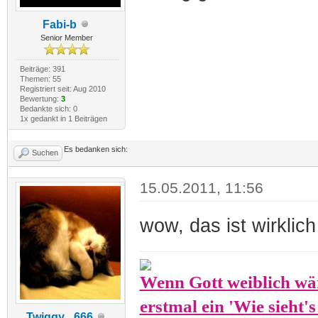
Fabi-b
Senior Member
Beiträge: 391
Themen: 55
Registriert seit: Aug 2010
Bewertung:
3
Bedankte sich: 0
1x gedankt in 1 Beiträgen
Es bedanken sich:
Suchen
15.05.2011, 11:56
wow, das ist wirklich
Wenn Gott weiblich wär
erstmal ein 'Wie sieht
Twiggy _666