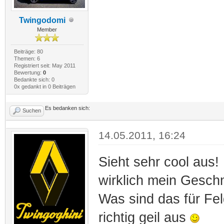
Twingodomi
Member
Beiträge: 80
Themen: 6
Registriert seit: May 2011
Bewertung:
0
Bedankte sich: 0
0x gedankt in 0 Beiträgen
Es bedanken sich:
Suchen
14.05.2011, 16:24
Sieht sehr cool aus!
wirklich mein Gesch
Was sind das für Fel
richtig geil aus