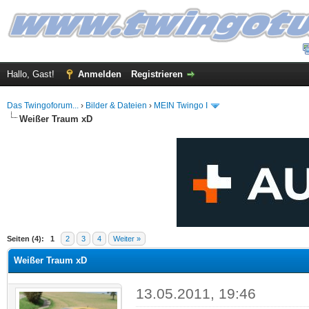
Hallo, Gast!
Anmelden
Registrieren
Das Twingoforum...
›
Bilder & Dateien
›
MEIN Twingo I
Weißer Traum xD
 im Durchschnitt
Seiten (4):
1
2
3
4
Weiter »
Weißer Traum xD
13.05.2011, 19:46