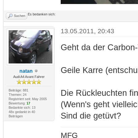
Es bedanken sich:
Suchen
13.05.2011, 20:43
Geht da der Carbon
Geile Karre (entschu
natan
Audi A4 Avant Fahrer
Beiträge: 881
Die Rückleuchten find
Themen: 24
Registriert seit: May 2005
(Wenn's geht vielleic
Bewertung:
17
Bedankte sich: 13
48x gedankt in 40
Sind die getüvt?
Beiträgen
MFG