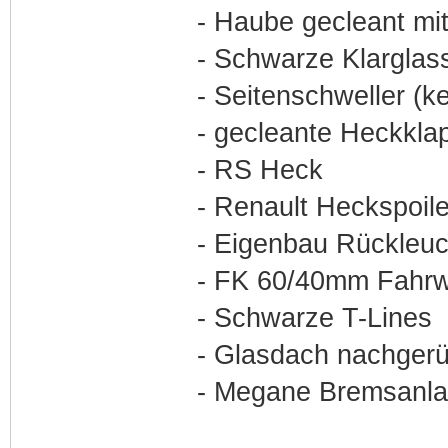
- Haube gecleant mi
- Schwarze Klarglas
- Seitenschweller (k
- gecleante Heckkla
- RS Heck
- Renault Heckspoile
- Eigenbau Rückleu
- FK 60/40mm Fahr
- Schwarze T-Lines
- Glasdach nachgerü
- Megane Bremsanl