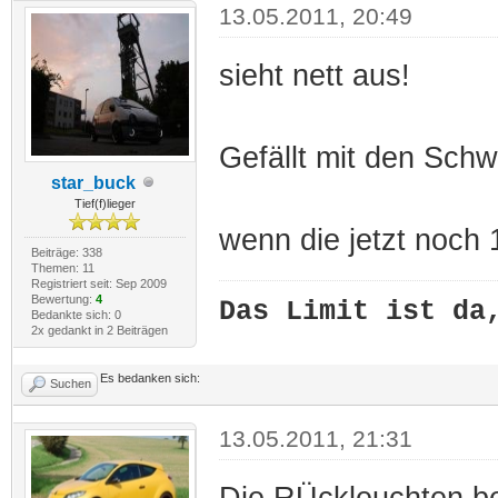
13.05.2011, 20:49
sieht nett aus!
Gefällt mit den Schwa
star_buck
Tief(f)lieger
wenn die jetzt noch 
Beiträge: 338
Themen: 11
Registriert seit: Sep 2009
Bewertung:
4
Das Limit ist da
Bedankte sich: 0
2x gedankt in 2 Beiträgen
Es bedanken sich:
Suchen
13.05.2011, 21:31
Die RÜckleuchten be