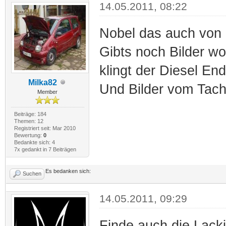
14.05.2011, 08:22
Nobel das auch von i
Gibts noch Bilder w
klingt der Diesel End
Milka82
Und Bilder vom Tac
Member
Beiträge: 184
Themen: 12
Registriert seit: Mar 2010
Bewertung:
0
Bedankte sich: 4
7x gedankt in 7 Beiträgen
Es bedanken sich:
Suchen
14.05.2011, 09:29
Finde auch die Lacki