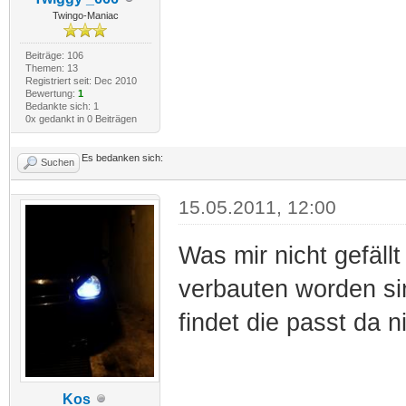
Twingo-Maniac
Beiträge: 106
Themen: 13
Registriert seit: Dec 2010
Bewertung:
1
Bedankte sich: 1
0x gedankt in 0 Beiträgen
Es bedanken sich:
Suchen
15.05.2011, 12:00
Was mir nicht gefäl
verbauten worden sin
findet die passt da ni
Kos