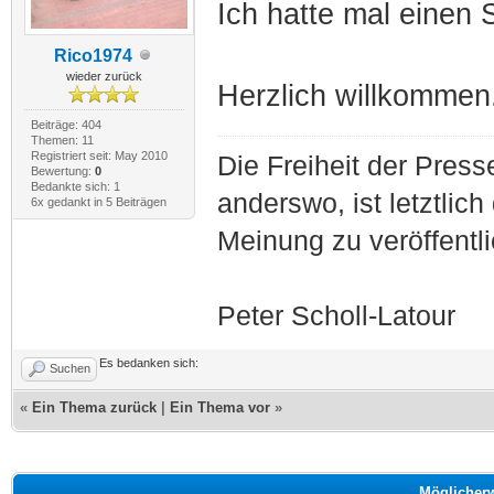
Ich hatte mal einen 
Rico1974
wieder zurück
Herzlich willkommen
Beiträge: 404
Themen: 11
Registriert seit: May 2010
Die Freiheit der Press
Bewertung:
0
Bedankte sich: 1
anderswo, ist letztlich
6x gedankt in 5 Beiträgen
Meinung zu veröffentl
Peter Scholl-Latour
Es bedanken sich:
Suchen
«
Ein Thema zurück
|
Ein Thema vor
»
Möglicher