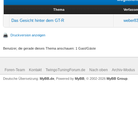
Thema
Verfasse
Das Gesicht hinter dem GT-R
weber8
Druckversion anzeigen
Benutzer, die gerade dieses Thema anschauen: 1 Gast/Gäste
Foren-Team
Kontakt
TwingoTuningForum.de
Nach oben
Archiv-Modus
Deutsche Übersetzung:
MyBB.de
, Powered by
MyBB
, © 2002-2026
MyBB Group
.