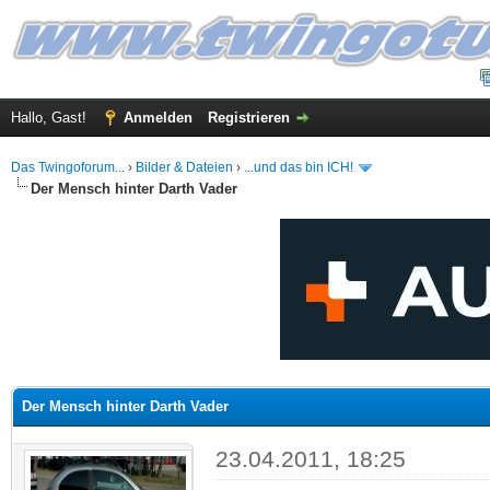
Hallo, Gast!
Anmelden
Registrieren
Das Twingoforum...
›
Bilder & Dateien
›
...und das bin ICH!
Der Mensch hinter Darth Vader
 im Durchschnitt
Der Mensch hinter Darth Vader
23.04.2011, 18:25