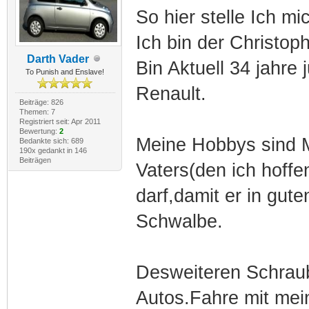
So hier stelle Ich mi
Ich bin der Christoph
Darth Vader
Bin Aktuell 34 jahre
To Punish and Enslave!
Renault.
Beiträge: 826
Themen: 7
Registriert seit: Apr 2011
Bewertung:
2
Meine Hobbys sind M
Bedankte sich: 689
190x gedankt in 146
Beiträgen
Vaters(den ich hoff
darf,damit er in gu
Schwalbe.
Desweiteren Schraub
Autos.Fahre mit mei