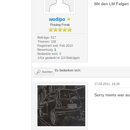
Mit den LM Felgen h
wodipo
Posting Freak
Beiträge: 817
Themen: 108
Registriert seit: Feb 2010
Bewertung:
1
Bedankte sich: 3
141x gedankt in 114 Beiträgen
Es bedanken sich:
Suchen
17.03.2011, 19:28
Sorry meins war a