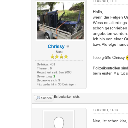
17.03.2011, 11:11
Hallo,
wenn die Felgen Ori
Wess es allerdings
schon geschrieben h
angeboten werden
Ich bin von einer 
bzw. Alufelge hande
Chrissy
Biest
liebe grüße Chrissy
Beiträge: 431
Polizeikontrollen sin
Themen: 9
Registriert seit: Jun 2003
beim ersten Mal tut´
Bewertung:
2
Bedankte sich: 9
49x gedankt in 36 Beiträgen
Es bedanken sich:
Suchen
17.03.2011, 14:13
Nee, ist schon klar