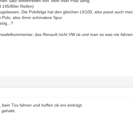
einen Satz Winterreifen von 'nem 94er Polo übrig.
d 145/80er Reifen)
 zugelassen, Die Polofelge hat den gleichen LK100, also passt auch m
m Polo, also 4mm schmalere Spur.
ssig...?
chwafelkommentar, das Renault nicht VW ist und man so was nie fahren
bein Tüv fahren und hoffen ob ers einträgt.
 gehabt.