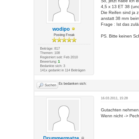
So, jetzt habe ich 
4,5 x 13 ET 38 (un
Die Reifen sind ja
anstatt 38 mm bei
Frage : Ist das zulä
wodipo
Posting Freak
PS. Bitte keinen S
Beiträge: 817
Themen: 108
Registriert seit: Feb 2010
Bewertung:
1
Bedankte sich: 3
141x gedankt in 114 Beiträgen
Es bedanken sich:
Suchen
16.03.2011, 15:28
Gutachten nehmen, 
Wenn nicht -> Pech
Drummermatze