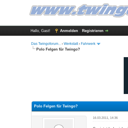
Hallo, Gast!
Anmelden
Registrieren
Das Twingoforum...
›
Werkstatt
›
Fahrwerk
Polo Felgen für Twingo?
0 Bewertung(en) - 0 im Durchschnitt
1
2
3
4
5
Polo Felgen für Twingo?
16.03.2011, 14:36