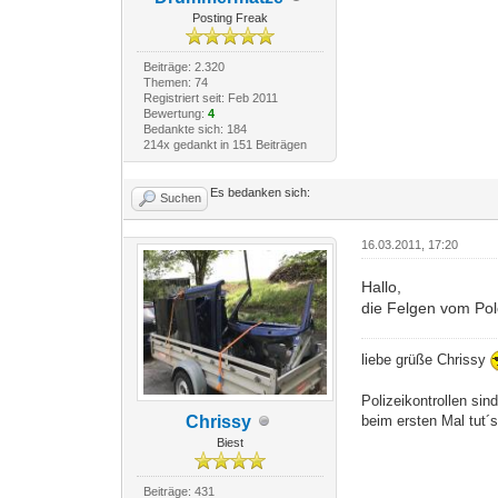
Posting Freak
Beiträge: 2.320
Themen: 74
Registriert seit: Feb 2011
Bewertung:
4
Bedankte sich: 184
214x gedankt in 151 Beiträgen
Es bedanken sich:
Suchen
16.03.2011, 17:20
Hallo,
die Felgen vom Pol
liebe grüße Chrissy
Polizeikontrollen sin
Chrissy
beim ersten Mal tut´
Biest
Beiträge: 431