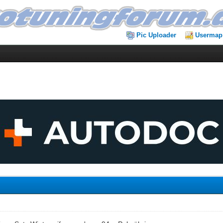
Pic Uploader
Usermap