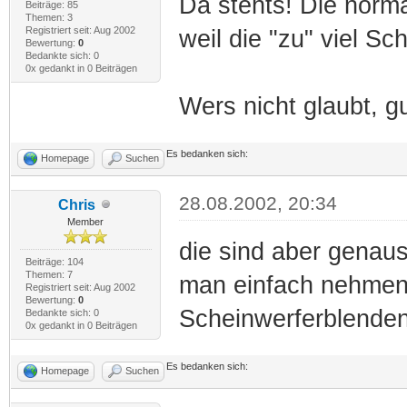
Da stehts! Die norma
Beiträge: 85
Themen: 3
Registriert seit: Aug 2002
weil die "zu" viel Sc
Bewertung:
0
Bedankte sich: 0
0x gedankt in 0 Beiträgen
Wers nicht glaubt, g
Es bedanken sich:
Homepage
Suchen
28.08.2002, 20:34
Chris
Member
die sind aber genau
Beiträge: 104
Themen: 7
man einfach nehmen 
Registriert seit: Aug 2002
Bewertung:
0
Scheinwerferblenden
Bedankte sich: 0
0x gedankt in 0 Beiträgen
Es bedanken sich:
Homepage
Suchen