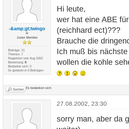
Hi leute,
wer hat eine ABE fü
(reichhard ect)???
-&amp;gt;twingo
Junior Member
Brauche die dringen
Ich muß bis nächste
Beiträge: 21
Themen: 7
Registriert seit: Aug 2002
wollen die kohle seh
Bewertung:
0
Bedankte sich: 0
0x gedankt in 0 Beiträgen
Es bedanken sich:
Suchen
27.08.2002, 23:30
sorry man, aber da g