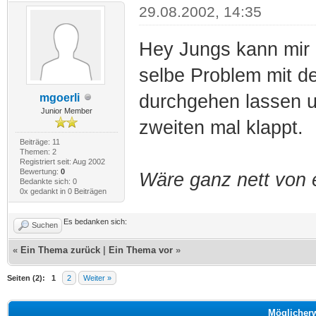
29.08.2002, 14:35
Hey Jungs kann mir 
selbe Problem mit d
durchgehen lassen u
mgoerli
Junior Member
zweiten mal klappt.
Beiträge: 11
Themen: 2
Registriert seit: Aug 2002
Bewertung:
0
Wäre ganz nett von 
Bedankte sich: 0
0x gedankt in 0 Beiträgen
Es bedanken sich:
Suchen
«
Ein Thema zurück
|
Ein Thema vor
»
Seiten (2):
1
2
Weiter »
Möglicher