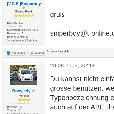
[V.D.E.]Sniperboy
Posting Freak
gruß
Beiträge: 819
Themen: 25
Registriert seit: Aug 2002
sniperboy@t-online.
Bewertung:
0
Bedankte sich: 0
3x gedankt in 3 Beiträgen
Es bedanken sich:
Homepage
Suchen
28.08.2002, 20:48
Du kannst nicht einf
grosse benutzen, wei
Roxylady
Typenbezeichnung e
Member
auch auf der ABE dra
Beiträge: 85
Themen: 3
Registriert seit: Aug 2002