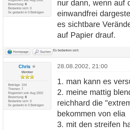
nur dann, wenn auf 
Bewertung:
0
Bedankte sich: 0
einwandfrei dargeste
0x gedankt in 0 Beiträgen
es sichtbare Veränd
auf Papier drauf.
Es bedanken sich:
Homepage
Suchen
28.08.2002, 21:00
Chris
Member
1. man kann es ver
Beiträge: 104
Themen: 7
2. meine mattig ble
Registriert seit: Aug 2002
Bewertung:
0
reichhard die "extr
Bedankte sich: 0
0x gedankt in 0 Beiträgen
bekommen von elia
3. mit den streifen h