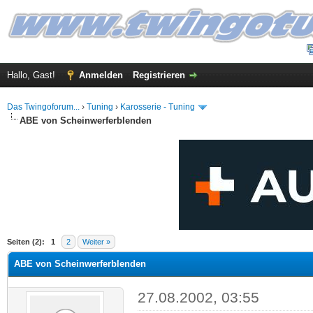
Hallo, Gast!
Anmelden
Registrieren
Das Twingoforum...
›
Tuning
›
Karosserie - Tuning
ABE von Scheinwerferblenden
 im Durchschnitt
Seiten (2):
1
2
Weiter »
ABE von Scheinwerferblenden
27.08.2002, 03:55