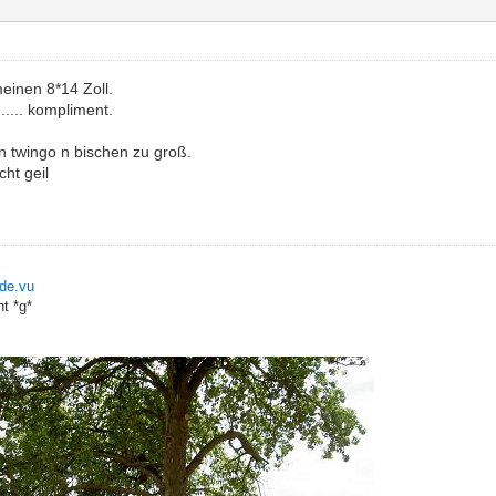
meinen 8*14 Zoll.
..... kompliment.
rn twingo n bischen zu groß.
cht geil
.de.vu
t *g*