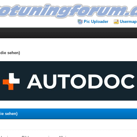
Pic Uploader
Usermap
 die sehen)
ie sehen)