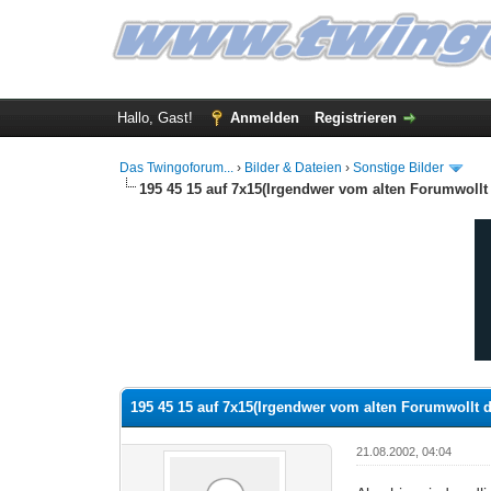
Hallo, Gast!
Anmelden
Registrieren
Das Twingoforum...
›
Bilder & Dateien
›
Sonstige Bilder
195 45 15 auf 7x15(Irgendwer vom alten Forumwollt
0 Bewertung(en) - 0 im Durchschnitt
1
2
3
4
5
195 45 15 auf 7x15(Irgendwer vom alten Forumwollt d
21.08.2002, 04:04