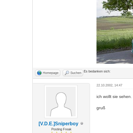
Es bedanken sich:
Homepage
Suchen
22.10.2002, 14:47
ich wollt sie sehen
gruß
[V.D.E.]Sniperboy
Posting Freak