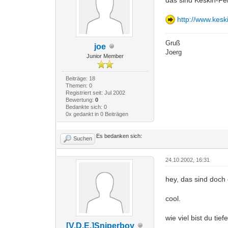
http://www.kesk
Gruß
joe
Joerg
Junior Member
Beiträge: 18
Themen: 0
Registriert seit: Jul 2002
Bewertung:
0
Bedankte sich: 0
0x gedankt in 0 Beiträgen
Es bedanken sich:
Suchen
24.10.2002, 16:31
hey, das sind doch 
cool.
wie viel bist du tief
[V.D.E.]Sniperboy