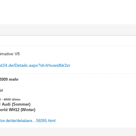
timative V8
ut24.de/Details.aspx?id=lrhuwsfbk3zr
.2009 mehr
or
0 - 4000 U/min
al Audi (Sommer)
orld WH12 (Winter)
tor.de/de/detailans...59265.html