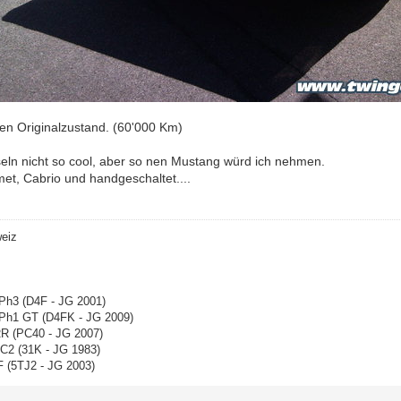
gen Originalzustand. (60'000 Km)
seln nicht so cool, aber so nen Mustang würd ich nehmen.
et, Cabrio und handgeschaltet....
weiz
 Ph3 (D4F - JG 2001)
 Ph1 GT (D4FK - JG 2009)
R (PC40 - JG 2007)
C2 (31K - JG 1983)
 (5TJ2 - JG 2003)