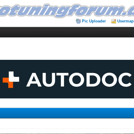
Pic Uploader
Usermap