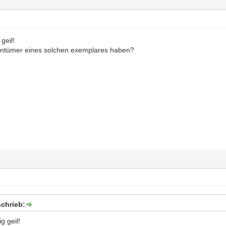
 geil!
gentümer eines solchen exemplares haben?
chrieb:
ig geil!