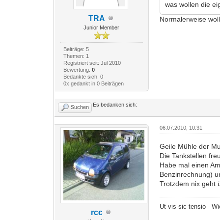
was wollen die e
TRA
Normalerweise wolle
Junior Member
Beiträge: 5
Themen: 1
Registriert seit: Jul 2010
Bewertung:
0
Bedankte sich: 0
0x gedankt in 0 Beiträgen
Es bedanken sich:
Suchen
06.07.2010, 10:31
Geile Mühle der Mu
Die Tankstellen fre
Habe mal einen Ami
Benzinrechnung) und
Trotzdem nix geht 
Ut vis sic tensio - W
rcc