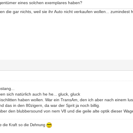
igentümer eines solchen exemplares haben?
n die gar nichts, weil sie ihr Auto nicht verkaufen wollen... zumindest 
stang...
uen sich natürlich auch he he... gluck, gluck
schlitten haben wollen. War ein TransAm, den ich aber nach einem lus
 das in den 80zigern, da war der Sprit ja noch billig.
über den blubbersound von nem V8 und die geile alte optik dieser Wag
ie die Kraft so die Dehnung