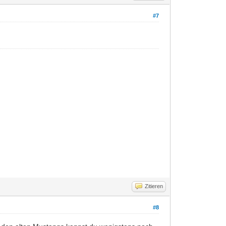
#7
Zitieren
#8