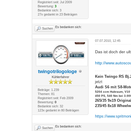
Registriert seit: Jul 2009
Bewertung:
3
Bedankte sich: 3
27x gedankt in 23 Beiträgen
Es bedanken sich:
Suchen
07.07.2010, 12:45
Das ist doch der ul
http://www.autosco
twingotrilogologe
Kein Twingo RS Bj
Kühlerfahrer
jetzt
Audi S6 mit S8-Mot
Beiträge: 1.239
5204 ccm Hubraum, V10
Themen: 81
450 PS, 540 Nm bei 3.00
Registriert seit: Feb 2009
265/35 9x19 Origin
Bewertung:
0
235/45 8x18 Wheelw
Bedankte sich: 32
123x gedankt in 80 Beiträgen
https://www.spritmoni
Es bedanken sich:
Suchen