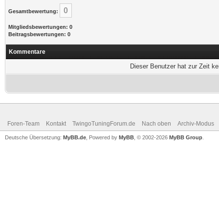
0
Gesamtbewertung:
Mitgliedsbewertungen: 0
Beitragsbewertungen: 0
Kommentare
Dieser Benutzer hat zur Zeit k
Foren-Team
Kontakt
TwingoTuningForum.de
Nach oben
Archiv-Modus
Deutsche Übersetzung:
MyBB.de
, Powered by
MyBB
, © 2002-2026
MyBB Group
.