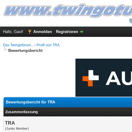
Hallo, Gast!
Anmelden
Registrieren
Das Twingoforum...
›
Profil von TRA
Bewertungsbericht
Bewertungsbericht für TRA
Zusammenfassung
TRA
(Junior Member)